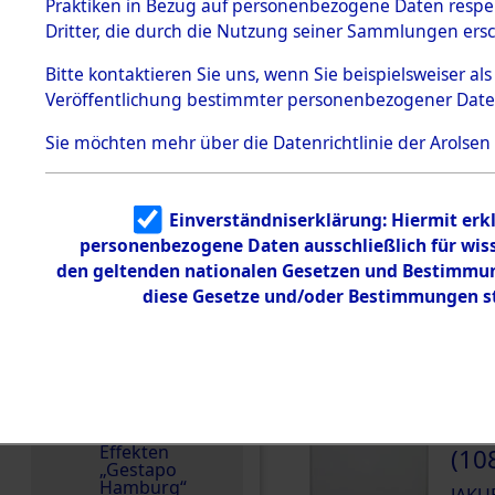
dem KZ
Praktiken in Bezug auf personenbezogene Daten respekt
Dachau
Dritter, die durch die Nutzung seiner Sammlungen ers
Land
1.2.9.2
Effekten aus
Polen
Bitte
kontaktieren
Sie uns, wenn Sie beispielsweiser a
dem KZ
Veröffentlichung bestimmter personenbezogener Date
Dachau,
Weitere Angaben
Bayerisches
Die Personalien des 
Landesentsch
Sie möchten mehr über die Datenrichtlinie der Arolsen
ädigungsamt
wurden nach der ursp
1.2.9.3
Inventarisierung und 
Effekten aus
Nachforschungen ermi
Einverständniserklärung: Hiermit erkl
dem KZ
Neuengamm
personenbezogene Daten ausschließlich für wis
Häftlingsnummer
e
den geltenden nationalen Gesetzen und Bestimmung
47015
diese Gesetze und/oder Bestimmungen st
Dokument
e
1.2.9.4
DOKUMENTE
Effekten nicht
identifizierter
Eigentümer
000
1.2.9.5
Effekten
(10
„Gestapo
Hamburg“
JAKU