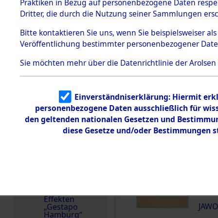
dem KZ
Praktiken in Bezug auf personenbezogene Daten respekt
Dachau
Dritter, die durch die Nutzung seiner Sammlungen ers
Land
1.2.9.2
Effekten aus
Polen
Bitte
kontaktieren
Sie uns, wenn Sie beispielsweiser a
dem KZ
Veröffentlichung bestimmter personenbezogener Date
Dachau,
Häftlingsnummer
Bayerisches
23964
Landesentsch
Sie möchten mehr über die Datenrichtlinie der Arolsen
ädigungsamt
1.2.9.3
Effekten aus
DOKUMENTE
Einverständniserklärung: Hiermit erkl
dem KZ
Neuengamm
personenbezogene Daten ausschließlich für wis
e
den geltenden nationalen Gesetzen und Bestimmung
000
diese Gesetze und/oder Bestimmungen st
Dokument
(10
e
JAWO
1.2.9.4
Effekten nicht
identifizierter
000
Eigentümer
(10
1.2.9.5
Effekten
JAWO
„Gestapo
Hamburg“