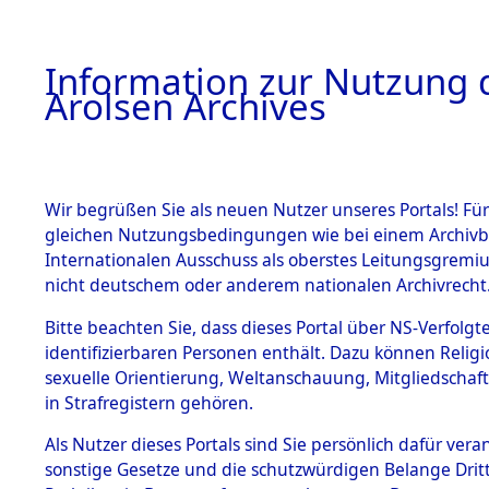
a
A
Information zur Nutzung d
Arolsen Archives
HOME
BESTANDSBESCHREIBUNG
PERSONEN
Wir begrüßen Sie als neuen Nutzer unseres Portals! Für
gleichen Nutzungsbedingungen wie bei einem Archivbe
Internationalen Ausschuss als oberstes Leitungsgremi
BESTÄNDE
3
Akten
fü
nicht deutschem oder anderem nationalen Archivrecht
JAWORSKI,
1.
Bitte beachten Sie, dass dieses Portal über NS-Verfolgte
Inhaftierungsdoku
identifizierbaren Personen enthält. Dazu können Relig
mente
STANISLA
sexuelle Orientierung, Weltanschauung, Mitgliedschaf
1.2.9 Beim ITS
in Strafregistern gehören.
verwahrte
Effekten
Als Nutzer dieses Portals sind Sie persönlich dafür vera
JAWORSKI, STANI
1.2.9.1
sonstige Gesetze und die schutzwürdigen Belange Drit
Effekten aus
geb. 22. April 1914