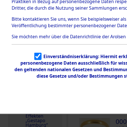
dem KZ
Praktiken in Bezug auf personenbezogene Daten respekt
Dachau
Polen
Dritter, die durch die Nutzung seiner Sammlungen ers
1.2.9.2
Häftlingsnummer
Effekten aus
Bitte
kontaktieren
Sie uns, wenn Sie beispielsweiser a
61062
dem KZ
Veröffentlichung bestimmter personenbezogener Date
Dachau,
Bayerisches
Landesentsch
Sie möchten mehr über die Datenrichtlinie der Arolsen
ädigungsamt
DOKUMENTE
1.2.9.3
Effekten aus
Einverständniserklärung: Hiermit erkl
dem KZ
000
Neuengamm
personenbezogene Daten ausschließlich für wis
(10
e
den geltenden nationalen Gesetzen und Bestimmung
diese Gesetze und/oder Bestimmungen st
JELIN
Dokument
e
000
1.2.9.4
Effekten nicht
(10
identifizierter
Eigentümer
JELIN
1.2.9.5
Effekten
000
„Gestapo
Hamburg“