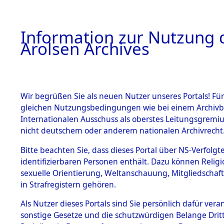
a
A
Information zur Nutzung d
Arolsen Archives
HOME
BESTANDSBESCHREIBUNG
PERSONEN
Wir begrüßen Sie als neuen Nutzer unseres Portals! Für
gleichen Nutzungsbedingungen wie bei einem Archivbe
Internationalen Ausschuss als oberstes Leitungsgremi
BESTÄNDE
4
Akten
fü
nicht deutschem oder anderem nationalen Archivrecht
KASIMIER
1.
Bitte beachten Sie, dass dieses Portal über NS-Verfolgte
Inhaftierungsdoku
identifizierbaren Personen enthält. Dazu können Relig
mente
sexuelle Orientierung, Weltanschauung, Mitgliedschaf
1.2.9 Beim ITS
JELINSKI, KASIMI
in Strafregistern gehören.
verwahrte
Effekten
geb. 25. Februar 1926
Als Nutzer dieses Portals sind Sie persönlich dafür vera
1.2.9.1
sonstige Gesetze und die schutzwürdigen Belange Drit
Effekten aus
Land