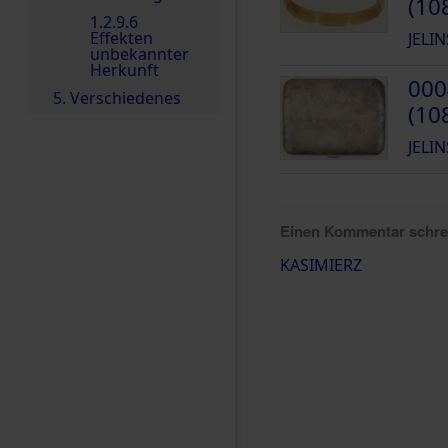
(10
1.2.9.6
Effekten
JELIN
unbekannter
Herkunft
000
5. Verschiedenes
(10
JELIN
Einen Kommentar schr
KASIMIERZ