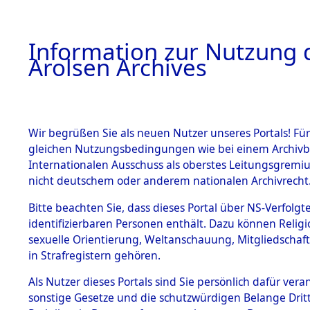
a
A
Information zur Nutzung d
Arolsen Archives
HOME
BESTANDSBESCHREIBUNG
PERSONEN
Wir begrüßen Sie als neuen Nutzer unseres Portals! Für
gleichen Nutzungsbedingungen wie bei einem Archivbe
Internationalen Ausschuss als oberstes Leitungsgremi
BESTÄNDE
3
Akten
fü
nicht deutschem oder anderem nationalen Archivrecht
KASIMIER
1.
Bitte beachten Sie, dass dieses Portal über NS-Verfolgte
Inhaftierungsdoku
identifizierbaren Personen enthält. Dazu können Relig
mente
sexuelle Orientierung, Weltanschauung, Mitgliedschaf
1.2.9 Beim ITS
JUDEK, KASIMIER
in Strafregistern gehören.
verwahrte
Effekten
geb. 21. Februar 1897
Als Nutzer dieses Portals sind Sie persönlich dafür vera
1.2.9.1
sonstige Gesetze und die schutzwürdigen Belange Drit
Effekten aus
Land