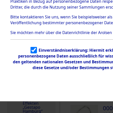
dem KZ
Praktiken in Bezug auf personenbezogene Daten respekt
Dachau
Polen
Dritter, die durch die Nutzung seiner Sammlungen ers
1.2.9.2
Häftlingsnummer
Effekten aus
Bitte
kontaktieren
Sie uns, wenn Sie beispielsweiser a
47405
dem KZ
Veröffentlichung bestimmter personenbezogener Date
Dachau,
Bayerisches
Landesentsch
Sie möchten mehr über die Datenrichtlinie der Arolsen
ädigungsamt
DOKUMENTE
1.2.9.3
Effekten aus
Einverständniserklärung: Hiermit erkl
dem KZ
000
Neuengamm
personenbezogene Daten ausschließlich für wis
(10
e
den geltenden nationalen Gesetzen und Bestimmung
diese Gesetze und/oder Bestimmungen st
JUDE
Dokument
e
000
1.2.9.4
Effekten nicht
(10
identifizierter
Eigentümer
JUDE
1.2.9.5
Effekten
000
„Gestapo
Hamburg“