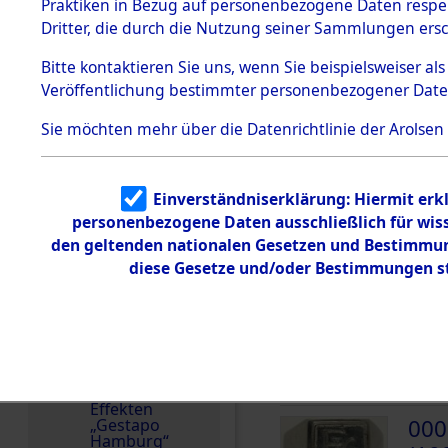
dem KZ
Praktiken in Bezug auf personenbezogene Daten respekt
Dachau
Polen
Dritter, die durch die Nutzung seiner Sammlungen ers
1.2.9.2
Häftlingsnummer
Effekten aus
Bitte
kontaktieren
Sie uns, wenn Sie beispielsweiser a
29782
dem KZ
Veröffentlichung bestimmter personenbezogener Date
Dachau,
Bayerisches
Landesentsch
Sie möchten mehr über die Datenrichtlinie der Arolsen
ädigungsamt
DOKUMENTE
1.2.9.3
Effekten aus
Einverständniserklärung: Hiermit erkl
dem KZ
000
Neuengamm
personenbezogene Daten ausschließlich für wis
(10
e
den geltenden nationalen Gesetzen und Bestimmung
diese Gesetze und/oder Bestimmungen st
KANT
Dokument
e
000
1.2.9.4
Effekten nicht
(10
identifizierter
Eigentümer
KANT
1.2.9.5
Effekten
000
„Gestapo
Hamburg“