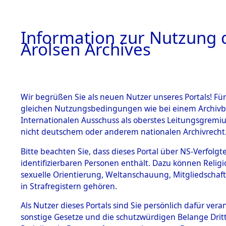
a
A
Information zur Nutzung d
Arolsen Archives
HOME
BESTANDSBESCHREIBUNG
PERSONEN
Wir begrüßen Sie als neuen Nutzer unseres Portals! Für
gleichen Nutzungsbedingungen wie bei einem Archivbe
Internationalen Ausschuss als oberstes Leitungsgremi
BESTÄNDE
4
Akten
fü
nicht deutschem oder anderem nationalen Archivrecht
KANTERAIT
1.
Bitte beachten Sie, dass dieses Portal über NS-Verfolgte
Inhaftierungsdoku
identifizierbaren Personen enthält. Dazu können Relig
mente
sexuelle Orientierung, Weltanschauung, Mitgliedschaf
1.2.9 Beim ITS
KANTERAIT, ERNS
in Strafregistern gehören.
verwahrte
Effekten
geb. 11. September 1
Als Nutzer dieses Portals sind Sie persönlich dafür vera
1.2.9.1
sonstige Gesetze und die schutzwürdigen Belange Drit
Effekten aus
Land