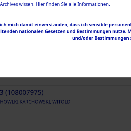
 Archives wissen.
Hier
finden Sie alle Informationen.
 ich mich damit einverstanden, dass ich sensible persone
tenden nationalen Gesetzen und Bestimmungen nutze. Mir
1 (108007973)
und/oder Bestimmungen st
HOWLKI KARCHOWSKI, WITOLD
2 (108007974)
HOWLKI KARCHOWSKI, WITOLD
3 (108007975)
HOWLKI KARCHOWSKI, WITOLD