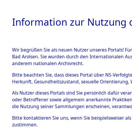
Information zur Nutzung d
Wir begrüßen Sie als neuen Nutzer unseres Portals! Fü
HOME
BESTANDSB
Bad Arolsen. Sie wurden durch den Internationalen Au
anderem nationalen Archivrecht.
BESTÄNDE
3
Akten
fü
Bitte beachten Sie, dass dieses Portal über NS-Verfolgt
Herkunft, Gesundheitszustand, sexuelle Orientierung, 
1.
Inhaftierungsdoku
Als Nutzer dieses Portals sind Sie persönlich dafür ver
KARCHOWLKI, W
mente
oder Betroffener sowie allgemein anerkannte Praktiken
1.2.9 Beim ITS
die Nutzung seiner Sammlungen erscheinen, verantwo
Land
verwahrte
Effekten
Namensvarianten
Bitte
kontaktieren
Sie uns, wenn Sie beispielsweiser a
1.2.9.1
zustimmen.
Effekten aus
Häftlingsnummer