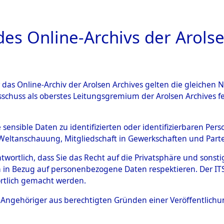
a
A
es Online-Archivs der Arolse
DIGITAL COLLEC
r das Online-Archiv der Arolsen Archives gelten die gleiche
ESCHREIBUNG
PERSONENINDEX
PERSON
sschuss als oberstes Leitungsgremium der Arolsen Archives 
r
KARCHOWLKI, WITOLD
e sensible Daten zu identifizierten oder identifizierbaren Pe
Weltanschauung, Mitgliedschaft in Gewerkschaften und Partei
antwortlich, dass Sie das Recht auf die Privatsphäre und sons
ITOLD
 in Bezug auf personenbezogene Daten respektieren. Der ITS k
rtlich gemacht werden.
Polen
KARCHOWSKI
ls Angehöriger aus berechtigten Gründen einer Veröffentlic
55050