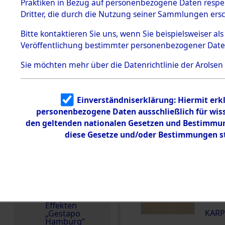
dem KZ
Praktiken in Bezug auf personenbezogene Daten respekt
Dachau
Dritter, die durch die Nutzung seiner Sammlungen ers
Land
1.2.9.2
Effekten aus
Sowjetunion
Bitte
kontaktieren
Sie uns, wenn Sie beispielsweiser a
dem KZ
Veröffentlichung bestimmter personenbezogener Date
Dachau,
Häftlingsnummer
Bayerisches
70832
Landesentsch
Sie möchten mehr über die Datenrichtlinie der Arolsen
ädigungsamt
1.2.9.3
Effekten aus
DOKUMENTE
Einverständniserklärung: Hiermit erkl
dem KZ
Neuengamm
personenbezogene Daten ausschließlich für wis
e
den geltenden nationalen Gesetzen und Bestimmung
000
diese Gesetze und/oder Bestimmungen st
Dokument
(10
e
KARP
1.2.9.4
Effekten nicht
identifizierter
000
Eigentümer
(10
1.2.9.5
Effekten
KARP
„Gestapo
Hamburg“