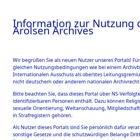
a
A
Information zur Nutzung d
Arolsen Archives
HOME
BESTANDSBESCHREIBUNG
PERSONEN
Wir begrüßen Sie als neuen Nutzer unseres Portals! Für
gleichen Nutzungsbedingungen wie bei einem Archivbe
Internationalen Ausschuss als oberstes Leitungsgremi
BESTÄNDE
3
Akten
fü
nicht deutschem oder anderem nationalen Archivrecht
KARPYSCH
1.
Bitte beachten Sie, dass dieses Portal über NS-Verfolgte
Inhaftierungsdoku
identifizierbaren Personen enthält. Dazu können Relig
mente
PJOTR
sexuelle Orientierung, Weltanschauung, Mitgliedschaf
1.2.9 Beim ITS
in Strafregistern gehören.
verwahrte
Effekten
Als Nutzer dieses Portals sind Sie persönlich dafür vera
KARPYSCHENKO, 
1.2.9.1
sonstige Gesetze und die schutzwürdigen Belange Drit
Effekten aus
geb. 15. Juni 1916