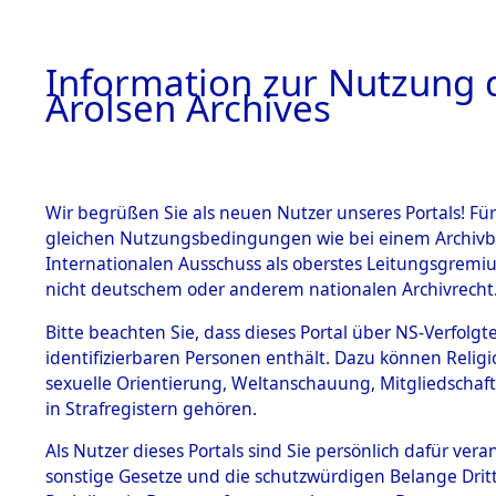
a
A
Information zur Nutzung d
Arolsen Archives
HOME
BESTANDSBESCHREIBUNG
PERSONEN
Wir begrüßen Sie als neuen Nutzer unseres Portals! Für
gleichen Nutzungsbedingungen wie bei einem Archivbe
Internationalen Ausschuss als oberstes Leitungsgremi
BESTÄNDE
4
Akten
fü
nicht deutschem oder anderem nationalen Archivrecht
VALERY
1.
Bitte beachten Sie, dass dieses Portal über NS-Verfolgte
Inhaftierungsdoku
identifizierbaren Personen enthält. Dazu können Relig
mente
sexuelle Orientierung, Weltanschauung, Mitgliedschaf
1.2.9 Beim ITS
KERFS, VALERY
in Strafregistern gehören.
verwahrte
Effekten
geb. 14. März 1922
Als Nutzer dieses Portals sind Sie persönlich dafür vera
1.2.9.1
sonstige Gesetze und die schutzwürdigen Belange Drit
Effekten aus
Land