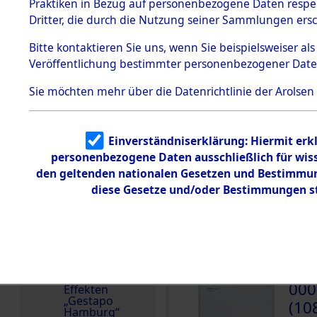
dem KZ
Praktiken in Bezug auf personenbezogene Daten respekt
Dachau
Belgien
Dritter, die durch die Nutzung seiner Sammlungen ers
1.2.9.2
Weitere Angaben
Effekten aus
Bitte
kontaktieren
Sie uns, wenn Sie beispielsweiser a
Die Personalien des 
dem KZ
Veröffentlichung bestimmter personenbezogener Date
Dachau,
wurden nach der ursp
Bayerisches
Inventarisierung und 
Landesentsch
Sie möchten mehr über die Datenrichtlinie der Arolsen
ädigungsamt
Nachforschungen ermi
1.2.9.3
Namensvarianten
Effekten aus
Einverständniserklärung: Hiermit erkl
dem KZ
KERTS
Neuengamm
personenbezogene Daten ausschließlich für wis
e
den geltenden nationalen Gesetzen und Bestimmung
Häftlingsnummer
diese Gesetze und/oder Bestimmungen st
Dokument
63728
e
1.2.9.4
Effekten nicht
DOKUMENTE
identifizierter
Eigentümer
1.2.9.5
000
Effekten
„Gestapo
(10
Hamburg“