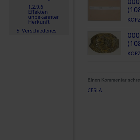
000
1.2.9.6
(10
Effekten
unbekannter
KOPZ
Herkunft
5. Verschiedenes
000
(10
KOPZ
Einen Kommentar schr
CESLA