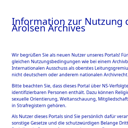
a
A
Information zur Nutzung d
Arolsen Archives
HOME
BESTANDSBESCHREIBUNG
PERSONEN
Wir begrüßen Sie als neuen Nutzer unseres Portals! Für
gleichen Nutzungsbedingungen wie bei einem Archivbe
Internationalen Ausschuss als oberstes Leitungsgremi
BESTÄNDE
3
Akten
fü
nicht deutschem oder anderem nationalen Archivrecht
CESLA
1.
Bitte beachten Sie, dass dieses Portal über NS-Verfolgte
Inhaftierungsdoku
identifizierbaren Personen enthält. Dazu können Relig
mente
sexuelle Orientierung, Weltanschauung, Mitgliedschaf
1.2.9 Beim ITS
KOPZA, CESLA
in Strafregistern gehören.
verwahrte
Effekten
geb. 17. Mai 1909
Als Nutzer dieses Portals sind Sie persönlich dafür vera
1.2.9.1
sonstige Gesetze und die schutzwürdigen Belange Drit
Effekten aus
Land