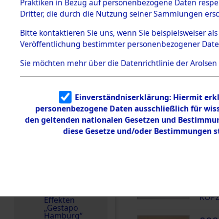
dem KZ
Praktiken in Bezug auf personenbezogene Daten respekt
Dachau
Deutschland
Dritter, die durch die Nutzung seiner Sammlungen ers
1.2.9.2
Weitere Angaben
Effekten aus
Bitte
kontaktieren
Sie uns, wenn Sie beispielsweiser a
Die Personalien des 
dem KZ
Veröffentlichung bestimmter personenbezogener Date
Dachau,
wurden nach der ursp
Bayerisches
Inventarisierung und 
Landesentsch
Sie möchten mehr über die Datenrichtlinie der Arolsen
ädigungsamt
Nachforschungen ermi
1.2.9.3
Häftlingsnummer
Effekten aus
Einverständniserklärung: Hiermit erkl
dem KZ
16054
Neuengamm
personenbezogene Daten ausschließlich für wis
e
den geltenden nationalen Gesetzen und Bestimmung
diese Gesetze und/oder Bestimmungen st
Dokument
DOKUMENTE
e
1.2.9.4
Effekten nicht
000
identifizierter
Eigentümer
(10
1.2.9.5
KOPZ
Effekten
„Gestapo
Hamburg“