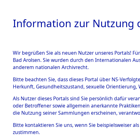
Information zur Nutzung d
Wir begrüßen Sie als neuen Nutzer unseres Portals! Fü
HOME
BESTANDSB
Bad Arolsen. Sie wurden durch den Internationalen Au
anderem nationalen Archivrecht.
BESTÄNDE
3
Akten
fü
Bitte beachten Sie, dass dieses Portal über NS-Verfolgt
Herkunft, Gesundheitszustand, sexuelle Orientierung, 
1.
Inhaftierungsdoku
Als Nutzer dieses Portals sind Sie persönlich dafür ver
KOSINSKI, EDWA
mente
oder Betroffener sowie allgemein anerkannte Praktiken
geb. 23. Januar 1927
1.2.9 Beim ITS
die Nutzung seiner Sammlungen erscheinen, verantwo
verwahrte
Effekten
Land
Bitte
kontaktieren
Sie uns, wenn Sie beispielsweiser a
1.2.9.1
zustimmen.
Häftlingsnummer
Effekten aus