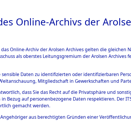
a
A
es Online-Archivs der Arolse
DIGITAL COLLEC
r das Online-Archiv der Arolsen Archives gelten die gleiche
ESCHREIBUNG
PERSONENINDEX
PERSON
sschuss als oberstes Leitungsgremium der Arolsen Archives 
r
KOSINSKI, EDWARD
e sensible Daten zu identifizierten oder identifizierbaren Pe
Weltanschauung, Mitgliedschaft in Gewerkschaften und Partei
antwortlich, dass Sie das Recht auf die Privatsphäre und sons
RD
 in Bezug auf personenbezogene Daten respektieren. Der ITS k
rtlich gemacht werden.
Polen
ls Angehöriger aus berechtigten Gründen einer Veröffentlic
46054