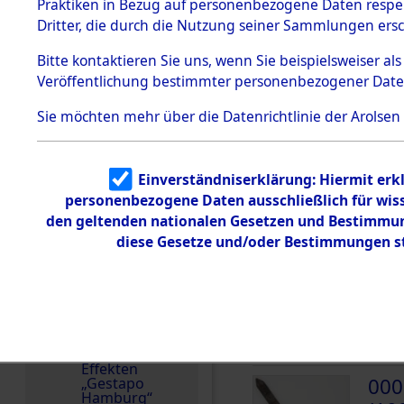
dem KZ
Praktiken in Bezug auf personenbezogene Daten respekt
Dachau
Polen
Dritter, die durch die Nutzung seiner Sammlungen ers
1.2.9.2
Häftlingsnummer
Effekten aus
Bitte
kontaktieren
Sie uns, wenn Sie beispielsweiser a
68433
dem KZ
Veröffentlichung bestimmter personenbezogener Date
Dachau,
Bayerisches
Landesentsch
Sie möchten mehr über die Datenrichtlinie der Arolsen
ädigungsamt
DOKUMENTE
1.2.9.3
Effekten aus
Einverständniserklärung: Hiermit erkl
dem KZ
000
Neuengamm
personenbezogene Daten ausschließlich für wis
(10
e
den geltenden nationalen Gesetzen und Bestimmung
diese Gesetze und/oder Bestimmungen st
KOST
Dokument
e
000
1.2.9.4
Effekten nicht
(10
identifizierter
Eigentümer
KOST
1.2.9.5
Effekten
000
„Gestapo
Hamburg“