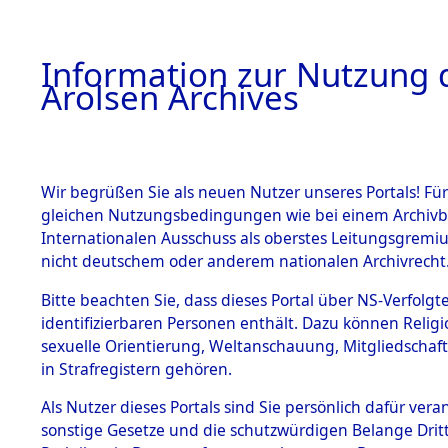
a
A
Information zur Nutzung d
Arolsen Archives
HOME
BESTANDSBESCHREIBUNG
PERSONEN
Wir begrüßen Sie als neuen Nutzer unseres Portals! Für
gleichen Nutzungsbedingungen wie bei einem Archivbe
Internationalen Ausschuss als oberstes Leitungsgremi
BESTÄNDE
3
Akten
fü
nicht deutschem oder anderem nationalen Archivrecht
PAWEL
1.
Bitte beachten Sie, dass dieses Portal über NS-Verfolgte
Inhaftierungsdoku
identifizierbaren Personen enthält. Dazu können Relig
mente
sexuelle Orientierung, Weltanschauung, Mitgliedschaf
1.2.9 Beim ITS
KOSTIK, PAWEL
in Strafregistern gehören.
verwahrte
Effekten
geb. 4. Mai 1925
Als Nutzer dieses Portals sind Sie persönlich dafür vera
1.2.9.1
sonstige Gesetze und die schutzwürdigen Belange Drit
Effekten aus
Land