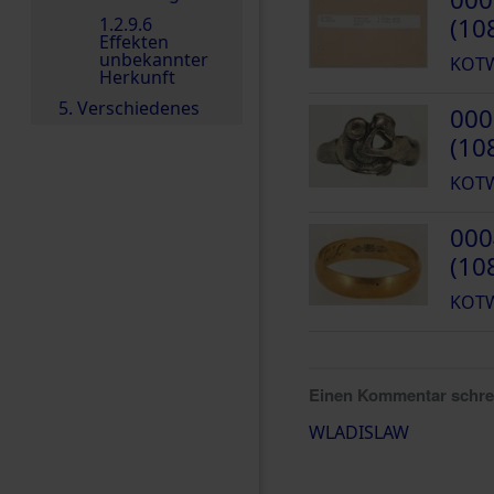
(10
1.2.9.6
Effekten
unbekannter
KOTW
Herkunft
5. Verschiedenes
000
(10
KOTW
000
(10
KOTW
Einen Kommentar schr
WLADISLAW