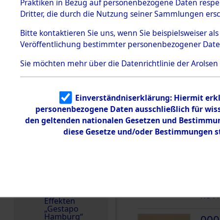
dem KZ
Praktiken in Bezug auf personenbezogene Daten respekt
Land
Dachau
Dritter, die durch die Nutzung seiner Sammlungen ers
Polen
1.2.9.2
Effekten aus
Bitte
kontaktieren
Sie uns, wenn Sie beispielsweiser a
Weitere Angaben
dem KZ
Veröffentlichung bestimmter personenbezogener Date
Dachau,
2.2.2021: Die Effekte
Bayerisches
Familien (oder andere
Landesentsch
Sie möchten mehr über die Datenrichtlinie der Arolsen
ädigungsamt
zurückgegeben.
1.2.9.3
Häftlingsnummer
Effekten aus
Einverständniserklärung: Hiermit erkl
dem KZ
55112
Neuengamm
personenbezogene Daten ausschließlich für wis
e
den geltenden nationalen Gesetzen und Bestimmung
diese Gesetze und/oder Bestimmungen st
Dokument
DOKUMENTE
e
1.2.9.4
Effekten nicht
000
identifizierter
(10
Eigentümer
1.2.9.5
KOTW
Effekten
„Gestapo
Hamburg“
000