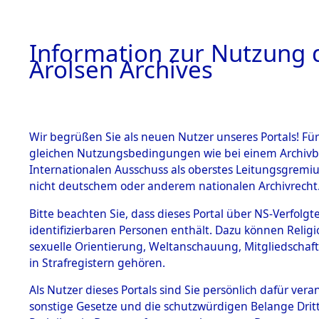
a
A
Information zur Nutzung d
Arolsen Archives
HOME
BESTANDSBESCHREIBUNG
PERSONEN
Wir begrüßen Sie als neuen Nutzer unseres Portals! Für
gleichen Nutzungsbedingungen wie bei einem Archivbe
Internationalen Ausschuss als oberstes Leitungsgremi
BESTÄNDE
3
Akten
fü
nicht deutschem oder anderem nationalen Archivrecht
LINARES, 
1.
Bitte beachten Sie, dass dieses Portal über NS-Verfolgte
Inhaftierungsdoku
identifizierbaren Personen enthält. Dazu können Relig
mente
sexuelle Orientierung, Weltanschauung, Mitgliedschaf
1.2.9 Beim ITS
LINARES, RUIZ
in Strafregistern gehören.
verwahrte
Effekten
geb. 31. Dezember 19
Als Nutzer dieses Portals sind Sie persönlich dafür vera
1.2.9.1
sonstige Gesetze und die schutzwürdigen Belange Drit
Effekten aus
Land