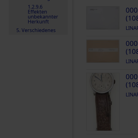
1.2.9.6
000
Effekten
unbekannter
(10
Herkunft
LINAR
5. Verschiedenes
000
(10
LINAR
000
(10
LINAR