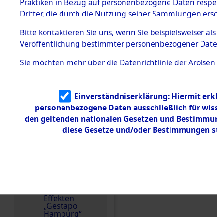
dem KZ
Praktiken in Bezug auf personenbezogene Daten respekt
Dachau
Spanien
Dritter, die durch die Nutzung seiner Sammlungen ers
1.2.9.2
Weitere Angaben
Effekten aus
Bitte
kontaktieren
Sie uns, wenn Sie beispielsweiser a
Effekte/n ausgeliehen
dem KZ
Veröffentlichung bestimmter personenbezogener Date
Dachau,
Documental de la Mem
Bayerisches
Salamanca/Spanien. D
Landesentsch
Sie möchten mehr über die Datenrichtlinie der Arolsen
ädigungsamt
Effekteneigentümers 
1.2.9.3
ursprünglichen Inven
Effekten aus
Erschließung durch 
Einverständniserklärung: Hiermit erkl
dem KZ
Neuengamm
ermittelt.
personenbezogene Daten ausschließlich für wis
e
den geltenden nationalen Gesetzen und Bestimmung
Namensvarianten
diese Gesetze und/oder Bestimmungen st
Dokument
JINEZ ; GINES ; RUIZ
e
1.2.9.4
Häftlingsnummer
Effekten nicht
30291
identifizierter
Eigentümer
1.2.9.5
Effekten
DOKUMENTE
„Gestapo
Hamburg“