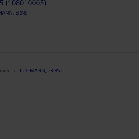
5 (108010005)
ANN, ERNST
eiben →
LUHMANN, ERNST