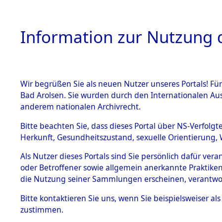
Information zur Nutzung d
Wir begrüßen Sie als neuen Nutzer unseres Portals! Fü
HOME
BESTANDSB
Bad Arolsen. Sie wurden durch den Internationalen Au
anderem nationalen Archivrecht.
BESTÄNDE
5
Akten
fü
Bitte beachten Sie, dass dieses Portal über NS-Verfolgt
Herkunft, Gesundheitszustand, sexuelle Orientierung, 
1.
Inhaftierungsdoku
Als Nutzer dieses Portals sind Sie persönlich dafür ver
LUHMANN, ERNS
mente
oder Betroffener sowie allgemein anerkannte Praktiken
1.2.9 Beim ITS
die Nutzung seiner Sammlungen erscheinen, verantwo
Land
verwahrte
Effekten
Häftlingsnummer
Bitte
kontaktieren
Sie uns, wenn Sie beispielsweiser a
1.2.9.1
zustimmen.
Effekten aus