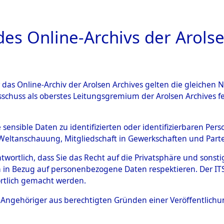
a
A
es Online-Archivs der Arolse
DIGITAL COLLEC
r das Online-Archiv der Arolsen Archives gelten die gleiche
ESCHREIBUNG
PERSONENINDEX
PERSON
sschuss als oberstes Leitungsgremium der Arolsen Archives 
r
LUHMANN, ERNST
e sensible Daten zu identifizierten oder identifizierbaren Pe
Weltanschauung, Mitgliedschaft in Gewerkschaften und Partei
antwortlich, dass Sie das Recht auf die Privatsphäre und sons
T
 in Bezug auf personenbezogene Daten respektieren. Der ITS k
rtlich gemacht werden.
Deutschland
1030
ls Angehöriger aus berechtigten Gründen einer Veröffentlic