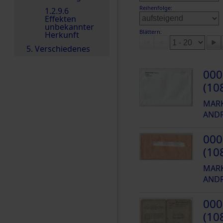
Reihenfolge:
1.2.9.6
Effekten
unbekannter
Blättern:
Herkunft
5. Verschiedenes
000
(10
MARK
ANDR
000
(10
MARK
ANDR
000
(10