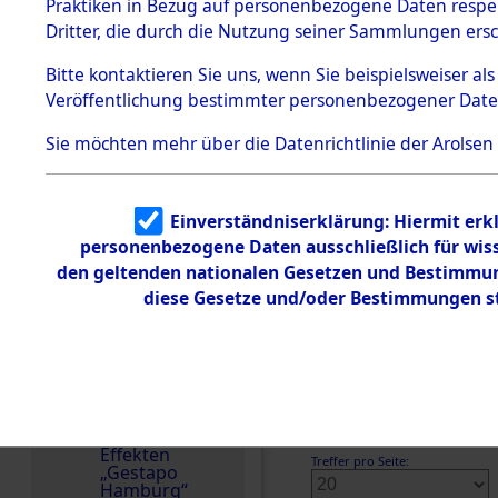
dem KZ
Praktiken in Bezug auf personenbezogene Daten respekt
Dachau
Dritter, die durch die Nutzung seiner Sammlungen ers
Land
1.2.9.2
Effekten aus
Polen
Bitte
kontaktieren
Sie uns, wenn Sie beispielsweiser a
dem KZ
Veröffentlichung bestimmter personenbezogener Date
Dachau,
Weitere Angaben
Bayerisches
5.8.2021: Die Effekte
Landesentsch
Sie möchten mehr über die Datenrichtlinie der Arolsen
ädigungsamt
Familien (oder andere
1.2.9.3
zurückgegeben.
Effekten aus
Einverständniserklärung: Hiermit erkl
dem KZ
Namensvarianten
Neuengamm
personenbezogene Daten ausschließlich für wis
ANDREJ
e
den geltenden nationalen Gesetzen und Bestimmung
diese Gesetze und/oder Bestimmungen st
Häftlingsnummer
Dokument
e
55048
1.2.9.4
Effekten nicht
identifizierter
Eigentümer
DOKUMENTE
1.2.9.5
Effekten
Treffer pro Seite:
„Gestapo
Hamburg“