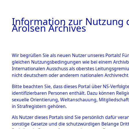
a
A
Information zur Nutzung d
Arolsen Archives
HOME
BESTANDSBESCHREIBUNG
PERSONEN
Wir begrüßen Sie als neuen Nutzer unseres Portals! Für
gleichen Nutzungsbedingungen wie bei einem Archivbe
Internationalen Ausschuss als oberstes Leitungsgremi
BESTÄNDE
42
Akten
f
nicht deutschem oder anderem nationalen Archivrecht
MARKOWSK
1.
Bitte beachten Sie, dass dieses Portal über NS-Verfolgte
Inhaftierungsdoku
identifizierbaren Personen enthält. Dazu können Relig
mente
TADEUSZ
sexuelle Orientierung, Weltanschauung, Mitgliedschaf
1.2.9 Beim ITS
in Strafregistern gehören.
verwahrte
Effekten
Als Nutzer dieses Portals sind Sie persönlich dafür vera
MARKOWSKI, TAD
1.2.9.1
sonstige Gesetze und die schutzwürdigen Belange Drit
Effekten aus
geb. 10. April 1914