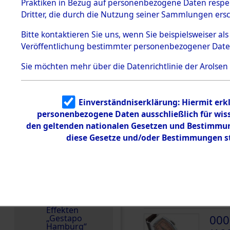
dem KZ
Praktiken in Bezug auf personenbezogene Daten respekt
Dachau
Sowjetunion
Dritter, die durch die Nutzung seiner Sammlungen ers
1.2.9.2
Häftlingsnummer
Effekten aus
Bitte
kontaktieren
Sie uns, wenn Sie beispielsweiser a
4467
dem KZ
Veröffentlichung bestimmter personenbezogener Date
Dachau,
Bayerisches
Landesentsch
Sie möchten mehr über die Datenrichtlinie der Arolsen
ädigungsamt
DOKUMENTE
1.2.9.3
Effekten aus
Einverständniserklärung: Hiermit erkl
dem KZ
000
Neuengamm
personenbezogene Daten ausschließlich für wis
(10
e
den geltenden nationalen Gesetzen und Bestimmung
diese Gesetze und/oder Bestimmungen st
MOIS
Dokument
e
000
1.2.9.4
Effekten nicht
(10
identifizierter
Eigentümer
MOIS
1.2.9.5
Effekten
000
„Gestapo
Hamburg“