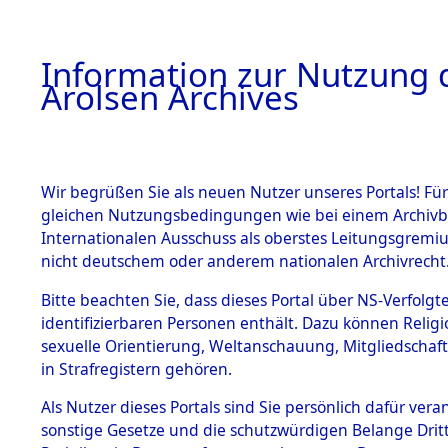
a
A
Information zur Nutzung d
Arolsen Archives
HOME
BESTANDSBESCHREIBUNG
PERSONEN
Wir begrüßen Sie als neuen Nutzer unseres Portals! Für
gleichen Nutzungsbedingungen wie bei einem Archivbe
Internationalen Ausschuss als oberstes Leitungsgremi
BESTÄNDE
4
Akten
fü
nicht deutschem oder anderem nationalen Archivrecht
MOISEJEW
1.
Bitte beachten Sie, dass dieses Portal über NS-Verfolgte
Inhaftierungsdoku
identifizierbaren Personen enthält. Dazu können Relig
mente
sexuelle Orientierung, Weltanschauung, Mitgliedschaf
1.2.9 Beim ITS
MOISEJEWA, MAR
in Strafregistern gehören.
verwahrte
Effekten
geb. 12. Oktober 192
Als Nutzer dieses Portals sind Sie persönlich dafür vera
1.2.9.1
sonstige Gesetze und die schutzwürdigen Belange Drit
Effekten aus
Land