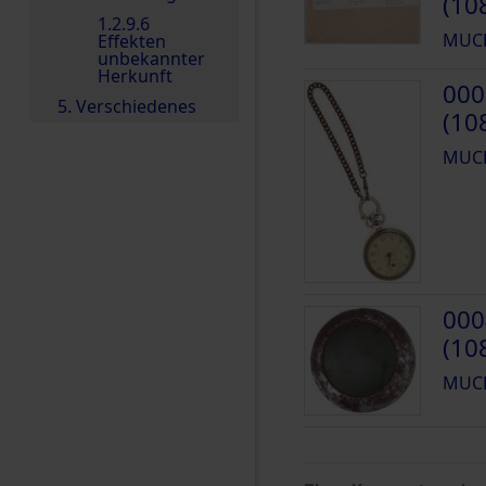
(10
1.2.9.6
MUCH
Effekten
unbekannter
Herkunft
000
5. Verschiedenes
(10
MUCH
000
(10
MUCH