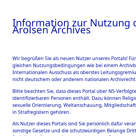
a
A
Information zur Nutzung d
Arolsen Archives
HOME
BESTANDSBESCHREIBUNG
PERSONEN
Wir begrüßen Sie als neuen Nutzer unseres Portals! Für
gleichen Nutzungsbedingungen wie bei einem Archivbe
Internationalen Ausschuss als oberstes Leitungsgremi
BESTÄNDE
4
Akten
fü
nicht deutschem oder anderem nationalen Archivrecht
ALEXANDE
1.
Bitte beachten Sie, dass dieses Portal über NS-Verfolgte
Inhaftierungsdoku
identifizierbaren Personen enthält. Dazu können Relig
mente
sexuelle Orientierung, Weltanschauung, Mitgliedschaf
1.2.9 Beim ITS
MUCHA, ALEXAN
in Strafregistern gehören.
verwahrte
Effekten
Als Nutzer dieses Portals sind Sie persönlich dafür vera
Land
1.2.9.1
sonstige Gesetze und die schutzwürdigen Belange Drit
Effekten aus
Sowjetunion