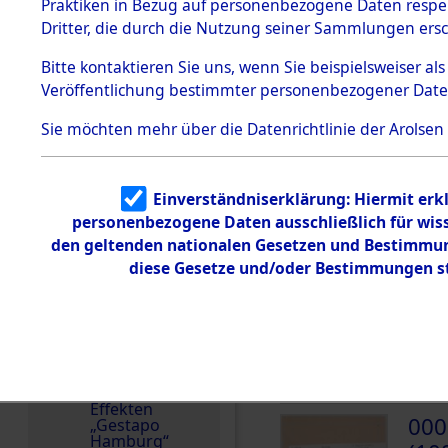
dem KZ
Praktiken in Bezug auf personenbezogene Daten respekt
Dachau
Weitere Angaben
Dritter, die durch die Nutzung seiner Sammlungen ers
1.2.9.2
Die Personalien des 
Effekten aus
Bitte
kontaktieren
Sie uns, wenn Sie beispielsweiser a
wurden nach der ursp
dem KZ
Veröffentlichung bestimmter personenbezogener Date
Dachau,
Inventarisierung und 
Bayerisches
Nachforschungen ermi
Landesentsch
Sie möchten mehr über die Datenrichtlinie der Arolsen
ädigungsamt
Häftlingsnummer
1.2.9.3
71686
Effekten aus
Einverständniserklärung: Hiermit erkl
dem KZ
Neuengamm
personenbezogene Daten ausschließlich für wis
e
den geltenden nationalen Gesetzen und Bestimmung
DOKUMENTE
diese Gesetze und/oder Bestimmungen st
Dokument
e
000
1.2.9.4
Effekten nicht
(10
identifizierter
Eigentümer
MUCH
1.2.9.5
Effekten
000
„Gestapo
Hamburg“