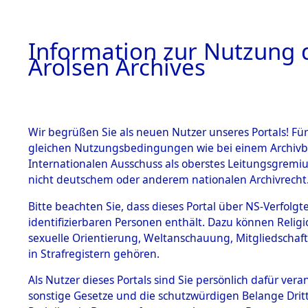
a
A
Information zur Nutzung d
Arolsen Archives
HOME
BESTANDSBESCHREIBUNG
PERSONEN
Wir begrüßen Sie als neuen Nutzer unseres Portals! Für
gleichen Nutzungsbedingungen wie bei einem Archivbe
Internationalen Ausschuss als oberstes Leitungsgremi
BESTÄNDE
3
Akten
fü
nicht deutschem oder anderem nationalen Archivrecht
EWALD
1.
Bitte beachten Sie, dass dieses Portal über NS-Verfolgte
Inhaftierungsdoku
identifizierbaren Personen enthält. Dazu können Relig
mente
sexuelle Orientierung, Weltanschauung, Mitgliedschaf
1.2.9 Beim ITS
MÜLLER, EWALD
in Strafregistern gehören.
verwahrte
Effekten
Als Nutzer dieses Portals sind Sie persönlich dafür vera
Land
1.2.9.1
sonstige Gesetze und die schutzwürdigen Belange Drit
Effekten aus
Deutschland