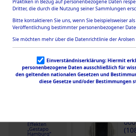
dem KZ
Praktiken in Bezug auf personenbezogene Daten respekt
Dachau
Häftlingsnummer
Dritter, die durch die Nutzung seiner Sammlungen ers
1.2.9.2
1175
Effekten aus
Bitte
kontaktieren
Sie uns, wenn Sie beispielsweiser a
dem KZ
Veröffentlichung bestimmter personenbezogener Date
Dachau,
Bayerisches
DOKUMENTE
Landesentsch
Sie möchten mehr über die Datenrichtlinie der Arolsen
ädigungsamt
1.2.9.3
000
Effekten aus
Einverständniserklärung: Hiermit erkl
dem KZ
(10
Neuengamm
personenbezogene Daten ausschließlich für wis
e
MÜLL
den geltenden nationalen Gesetzen und Bestimmung
diese Gesetze und/oder Bestimmungen st
Dokument
e
000
(10
1.2.9.4
Effekten nicht
identifizierter
MÜLL
Eigentümer
1.2.9.5
000
Effekten
(10
„Gestapo
Hamburg“