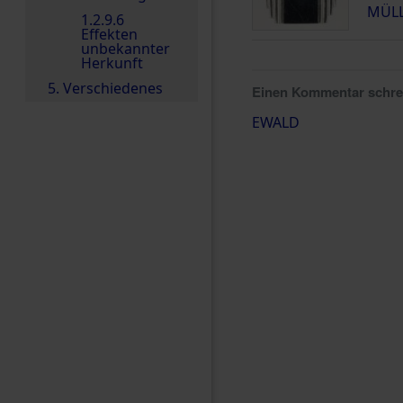
MÜLL
1.2.9.6
Effekten
unbekannter
Herkunft
5. Verschiedenes
Einen Kommentar schr
EWALD