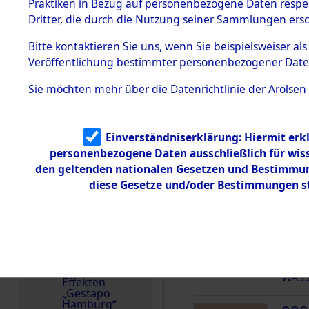
dem KZ
Praktiken in Bezug auf personenbezogene Daten respekt
Dachau
Dritter, die durch die Nutzung seiner Sammlungen ers
Land
1.2.9.2
Effekten aus
Ukraine
Bitte
kontaktieren
Sie uns, wenn Sie beispielsweiser a
dem KZ
Veröffentlichung bestimmter personenbezogener Date
Dachau,
Namensvarianten
Bayerisches
MUSYTSCHENKO
Landesentsch
Sie möchten mehr über die Datenrichtlinie der Arolsen
ädigungsamt
Häftlingsnummer
1.2.9.3
Effekten aus
55992
Einverständniserklärung: Hiermit erkl
dem KZ
Neuengamm
personenbezogene Daten ausschließlich für wis
e
den geltenden nationalen Gesetzen und Bestimmung
DOKUMENTE
diese Gesetze und/oder Bestimmungen st
Dokument
e
1.2.9.4
000
Effekten nicht
(10
identifizierter
Eigentümer
MUS
1.2.9.5
WASS
Effekten
„Gestapo
Hamburg“