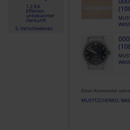
000
1.2.9.6
(10
Effekten
unbekannter
MUS
Herkunft
WASS
5. Verschiedenes
000
(10
MUS
WASS
Einen Kommentar schr
MUSYTZCHENKO, WASS