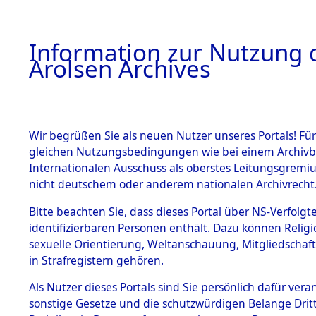
a
A
Information zur Nutzung d
Arolsen Archives
HOME
BESTANDSBESCHREIBUNG
PERSONEN
Wir begrüßen Sie als neuen Nutzer unseres Portals! Für
gleichen Nutzungsbedingungen wie bei einem Archivbe
Internationalen Ausschuss als oberstes Leitungsgremi
BESTÄNDE
3
Akten
fü
nicht deutschem oder anderem nationalen Archivrecht
MUSYTZCH
1.
Bitte beachten Sie, dass dieses Portal über NS-Verfolgte
Inhaftierungsdoku
identifizierbaren Personen enthält. Dazu können Relig
mente
WASSILI
sexuelle Orientierung, Weltanschauung, Mitgliedschaf
1.2.9 Beim ITS
in Strafregistern gehören.
verwahrte
Effekten
Als Nutzer dieses Portals sind Sie persönlich dafür vera
MUSYTZCHENKO, 
1.2.9.1
sonstige Gesetze und die schutzwürdigen Belange Drit
Effekten aus
geb. 5. Mai 1918