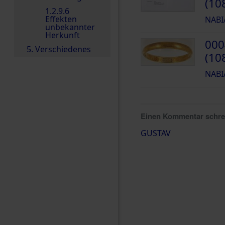
(10
1.2.9.6
Effekten
NABI
unbekannter
Herkunft
000
5. Verschiedenes
(10
NABI
Einen Kommentar schr
GUSTAV