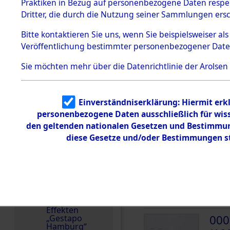
dem KZ
Praktiken in Bezug auf personenbezogene Daten respekt
Dachau
Deutschland
Dritter, die durch die Nutzung seiner Sammlungen ers
1.2.9.2
Häftlingsnummer
Effekten aus
Bitte
kontaktieren
Sie uns, wenn Sie beispielsweiser a
13078
dem KZ
Veröffentlichung bestimmter personenbezogener Date
Dachau,
Bayerisches
Landesentsch
Sie möchten mehr über die Datenrichtlinie der Arolsen
ädigungsamt
DOKUMENTE
1.2.9.3
Effekten aus
Einverständniserklärung: Hiermit erkl
dem KZ
000
Neuengamm
personenbezogene Daten ausschließlich für wis
(10
e
den geltenden nationalen Gesetzen und Bestimmung
diese Gesetze und/oder Bestimmungen st
NABI
Dokument
e
000
1.2.9.4
Effekten nicht
(10
identifizierter
Eigentümer
NABI
1.2.9.5
Effekten
000
„Gestapo
Hamburg“