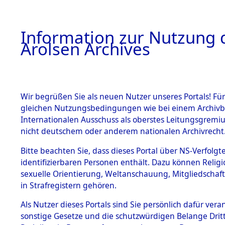
a
A
Information zur Nutzung d
Arolsen Archives
HOME
BESTANDSBESCHREIBUNG
PERSONEN
Wir begrüßen Sie als neuen Nutzer unseres Portals! Für
gleichen Nutzungsbedingungen wie bei einem Archivbe
Internationalen Ausschuss als oberstes Leitungsgremi
BESTÄNDE
4
Akten
fü
nicht deutschem oder anderem nationalen Archivrecht
GUSTAV
1.
Bitte beachten Sie, dass dieses Portal über NS-Verfolgte
Inhaftierungsdoku
identifizierbaren Personen enthält. Dazu können Relig
mente
sexuelle Orientierung, Weltanschauung, Mitgliedschaf
1.2.9 Beim ITS
NABIAR, GUSTAV
in Strafregistern gehören.
verwahrte
Effekten
geb. 9. März 1898
Als Nutzer dieses Portals sind Sie persönlich dafür vera
1.2.9.1
sonstige Gesetze und die schutzwürdigen Belange Drit
Effekten aus
Land