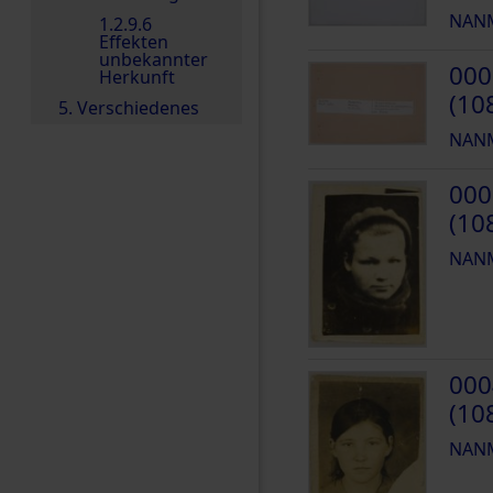
NANM
1.2.9.6
Effekten
unbekannter
000
Herkunft
(10
5. Verschiedenes
NANM
000
(10
NANM
000
(10
NANM