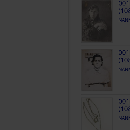
001
(10
NANM
001
(10
NANM
001
(10
NANM