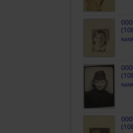
000
(10
NANM
000
(10
NANM
000
(10