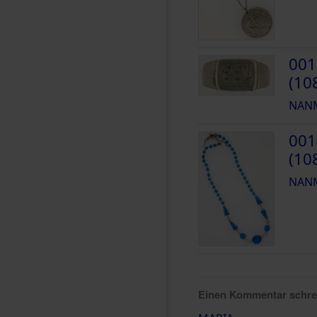
001
(10
NANM
001
(10
NANM
Einen Kommentar schr