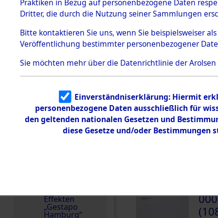
dem KZ
Praktiken in Bezug auf personenbezogene Daten respekt
Dachau
Russland
Dritter, die durch die Nutzung seiner Sammlungen ers
1.2.9.2
Weitere Angaben
Effekten aus
Bitte
kontaktieren
Sie uns, wenn Sie beispielsweiser a
Die Personalien des 
dem KZ
Veröffentlichung bestimmter personenbezogener Date
Dachau,
wurden nach der ursp
Bayerisches
Inventarisierung und 
Landesentsch
Sie möchten mehr über die Datenrichtlinie der Arolsen
ädigungsamt
Nachforschungen ermi
1.2.9.3
Namensvarianten
Effekten aus
Einverständniserklärung: Hiermit erkl
dem KZ
NAUMOVA
Neuengamm
personenbezogene Daten ausschließlich für wis
e
den geltenden nationalen Gesetzen und Bestimmung
Häftlingsnummer
diese Gesetze und/oder Bestimmungen st
Dokument
4480
e
1.2.9.4
Effekten nicht
DOKUMENTE
identifizierter
Eigentümer
1.2.9.5
000
Effekten
„Gestapo
(10
Hamburg“