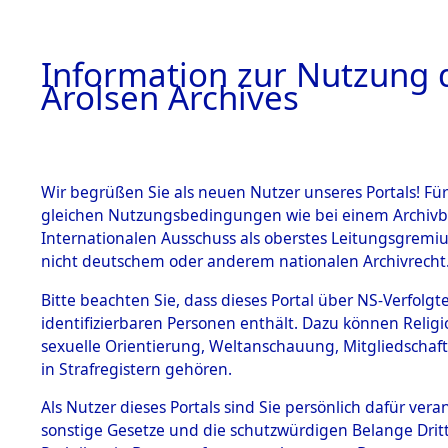
a
A
Information zur Nutzung d
Arolsen Archives
HOME
BESTANDSBESCHREIBUNG
PERSONEN
Wir begrüßen Sie als neuen Nutzer unseres Portals! Für
gleichen Nutzungsbedingungen wie bei einem Archivbe
Internationalen Ausschuss als oberstes Leitungsgremi
BESTÄNDE
14
Akten
f
nicht deutschem oder anderem nationalen Archivrecht
NANMOVA,
1.
Bitte beachten Sie, dass dieses Portal über NS-Verfolgte
Inhaftierungsdoku
identifizierbaren Personen enthält. Dazu können Relig
mente
sexuelle Orientierung, Weltanschauung, Mitgliedschaf
1.2.9 Beim ITS
NANMOVA, MARI
in Strafregistern gehören.
verwahrte
Effekten
geb. 7. November 192
Als Nutzer dieses Portals sind Sie persönlich dafür vera
1.2.9.1
sonstige Gesetze und die schutzwürdigen Belange Drit
Effekten aus
Land