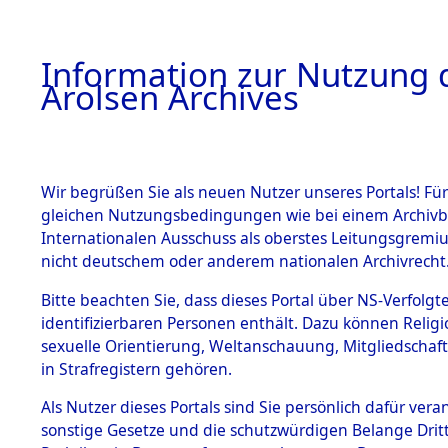
a
A
Information zur Nutzung d
Arolsen Archives
HOME
BESTANDSBESCHREIBUNG
PERSONEN
Wir begrüßen Sie als neuen Nutzer unseres Portals! Für
gleichen Nutzungsbedingungen wie bei einem Archivbe
Internationalen Ausschuss als oberstes Leitungsgremi
BESTÄNDE
4
Akten
fü
nicht deutschem oder anderem nationalen Archivrecht
MAKS
1.
Bitte beachten Sie, dass dieses Portal über NS-Verfolgte
Inhaftierungsdoku
identifizierbaren Personen enthält. Dazu können Relig
mente
sexuelle Orientierung, Weltanschauung, Mitgliedschaf
1.2.9 Beim ITS
NOGA, MAKS
in Strafregistern gehören.
verwahrte
Effekten
geb. 6. Dezember 191
Als Nutzer dieses Portals sind Sie persönlich dafür vera
1.2.9.1
sonstige Gesetze und die schutzwürdigen Belange Drit
Effekten aus
Weitere Angaben