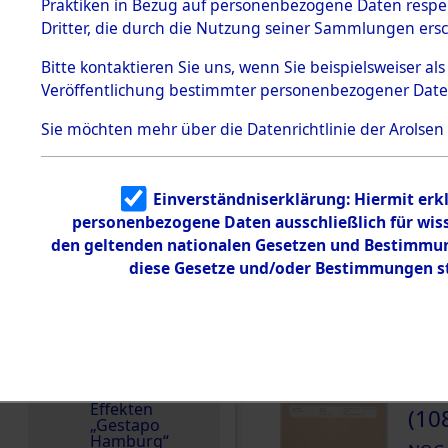
dem KZ
Praktiken in Bezug auf personenbezogene Daten respekt
Dachau
Die Personalien des 
Dritter, die durch die Nutzung seiner Sammlungen ers
wurden nach der ursp
1.2.9.2
Effekten aus
Inventarisierung und 
Bitte
kontaktieren
Sie uns, wenn Sie beispielsweiser a
dem KZ
Nachforschungen ermi
Veröffentlichung bestimmter personenbezogener Date
Dachau,
Bayerisches
Häftlingsnummer
Landesentsch
Sie möchten mehr über die Datenrichtlinie der Arolsen
ädigungsamt
78535
1.2.9.3
Effekten aus
Einverständniserklärung: Hiermit erkl
dem KZ
Neuengamm
DOKUMENTE
personenbezogene Daten ausschließlich für wis
e
den geltenden nationalen Gesetzen und Bestimmung
diese Gesetze und/oder Bestimmungen st
Dokument
000
e
(10
1.2.9.4
Effekten nicht
NOGA
identifizierter
Eigentümer
000
1.2.9.5
Effekten
(10
„Gestapo
Hamburg“