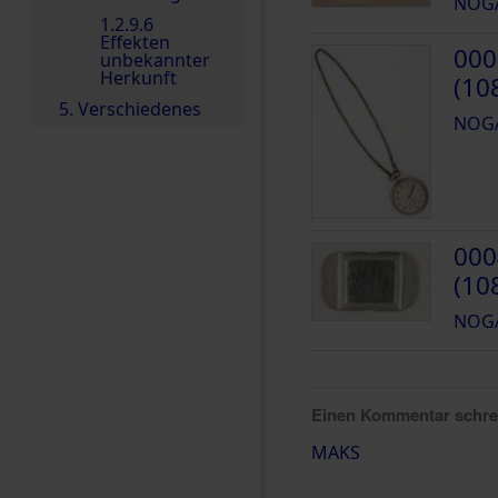
NOGA
1.2.9.6
Effekten
000
unbekannter
Herkunft
(10
5. Verschiedenes
NOGA
000
(10
NOGA
Einen Kommentar schr
MAKS