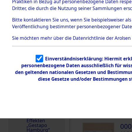
dem KZ
Praktiken in Bezug auf personenbezogene Daten respekt
Dachau
Polen
Dritter, die durch die Nutzung seiner Sammlungen ers
1.2.9.2
Weitere Angaben
Effekten aus
Bitte
kontaktieren
Sie uns, wenn Sie beispielsweiser a
24.4.2024: Die Effekt
dem KZ
Veröffentlichung bestimmter personenbezogener Date
Dachau,
Familien (oder andere
Bayerisches
zurückgegeben.
Landesentsch
Sie möchten mehr über die Datenrichtlinie der Arolsen
ädigungsamt
Häftlingsnummer
1.2.9.3
71691
Effekten aus
Einverständniserklärung: Hiermit erkl
dem KZ
Neuengamm
personenbezogene Daten ausschließlich für wis
e
den geltenden nationalen Gesetzen und Bestimmung
DOKUMENTE
diese Gesetze und/oder Bestimmungen st
Dokument
e
000
1.2.9.4
Effekten nicht
(10
identifizierter
Eigentümer
NOW
1.2.9.5
Effekten
000
„Gestapo
Hamburg“