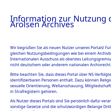
a
A
Information zur Nutzung d
Arolsen Archives
HOME
BESTANDSBESCHREIBUNG
PERSONEN
Wir begrüßen Sie als neuen Nutzer unseres Portals! Für
gleichen Nutzungsbedingungen wie bei einem Archivbe
Internationalen Ausschuss als oberstes Leitungsgremi
BESTÄNDE
4
Akten
fü
nicht deutschem oder anderem nationalen Archivrecht
EDWARD
1.
Bitte beachten Sie, dass dieses Portal über NS-Verfolgte
Inhaftierungsdoku
identifizierbaren Personen enthält. Dazu können Relig
mente
sexuelle Orientierung, Weltanschauung, Mitgliedschaf
1.2.9 Beim ITS
NOWAK, EDWARD
in Strafregistern gehören.
verwahrte
Effekten
geb. 13. September 1
Als Nutzer dieses Portals sind Sie persönlich dafür vera
1.2.9.1
sonstige Gesetze und die schutzwürdigen Belange Drit
Effekten aus
Land