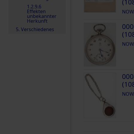
(10
1.2.9.6
Effekten
NOW
unbekannter
Herkunft
000
5. Verschiedenes
(10
NOW
000
(10
NOW