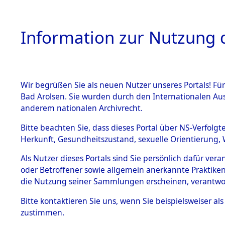
Information zur Nutzung d
Wir begrüßen Sie als neuen Nutzer unseres Portals! Fü
HOME
BESTANDSB
Bad Arolsen. Sie wurden durch den Internationalen Au
anderem nationalen Archivrecht.
BESTÄNDE
4
Akten
fü
Bitte beachten Sie, dass dieses Portal über NS-Verfolgt
Herkunft, Gesundheitszustand, sexuelle Orientierung, 
1.
Inhaftierungsdoku
Als Nutzer dieses Portals sind Sie persönlich dafür ver
OEYEN, GUSTAV
mente
oder Betroffener sowie allgemein anerkannte Praktiken
geb. 23. Juli 1916
1.2.9 Beim ITS
die Nutzung seiner Sammlungen erscheinen, verantwo
verwahrte
Effekten
Weitere Angaben
Bitte
kontaktieren
Sie uns, wenn Sie beispielsweiser a
1.2.9.1
zustimmen.
Effekten aus