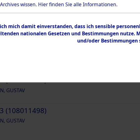
 Archives wissen.
Hier
finden Sie alle Informationen.
44383
 ich mich damit einverstanden, dass ich sensible persone
tenden nationalen Gesetzen und Bestimmungen nutze. Mir
und/oder Bestimmungen st
1 (108011496)
N, GUSTAV
2 (108011497)
N, GUSTAV
3 (108011498)
N, GUSTAV