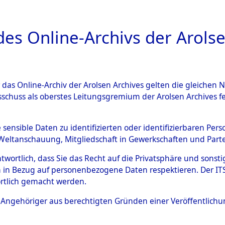
a
A
es Online-Archivs der Arolse
DIGITAL COLLEC
r das Online-Archiv der Arolsen Archives gelten die gleiche
ESCHREIBUNG
PERSONENINDEX
PERSON
sschuss als oberstes Leitungsgremium der Arolsen Archives 
r
OEYEN, GUSTAV
e sensible Daten zu identifizierten oder identifizierbaren Pe
Weltanschauung, Mitgliedschaft in Gewerkschaften und Partei
antwortlich, dass Sie das Recht auf die Privatsphäre und sons
 in Bezug auf personenbezogene Daten respektieren. Der ITS k
rtlich gemacht werden.
Die Personalien des Effekteneigentümer
ls Angehöriger aus berechtigten Gründen einer Veröffentlic
und Erschließung durch Nachforschungen e
Familien (oder andere Berechtigte) zurü