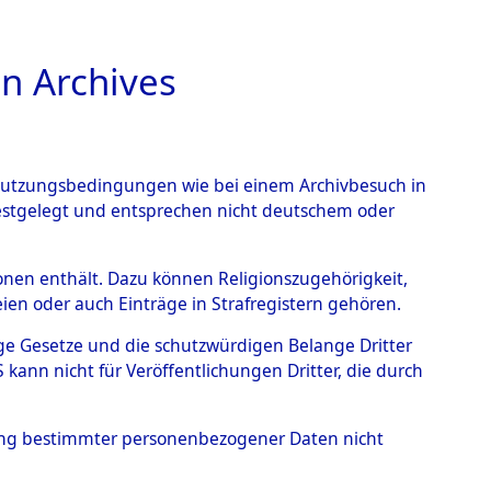
n Archives
TIONS ONLINE
n Nutzungsbedingungen wie bei einem Archivbesuch in
festgelegt und entsprechen nicht deutschem oder
rsonen enthält. Dazu können Religionszugehörigkeit,
en oder auch Einträge in Strafregistern gehören.
tige Gesetze und die schutzwürdigen Belange Dritter
ann nicht für Veröffentlichungen Dritter, die durch
s wurden nach der ursprünglichen Inventarisierung
hung bestimmter personenbezogener Daten nicht
rmittelt. ; 8.5.2017: Die Effekten wurden an die
ckgegeben.