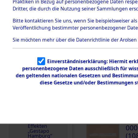
dem KZ
Praktiken in Bezug auf personenbezogene Daten respekt
Dachau
Weitere Angaben
Dritter, die durch die Nutzung seiner Sammlungen ers
1.2.9.2
Die Personalien des 
Effekten aus
Bitte
kontaktieren
Sie uns, wenn Sie beispielsweiser a
wurden nach der ursp
dem KZ
Veröffentlichung bestimmter personenbezogener Date
Dachau,
Inventarisierung und 
Bayerisches
Nachforschungen ermit
Landesentsch
Sie möchten mehr über die Datenrichtlinie der Arolsen
ädigungsamt
Die Effekten wurden a
1.2.9.3
andere Berechtigte) 
Effekten aus
Einverständniserklärung: Hiermit erkl
dem KZ
Neuengamm
personenbezogene Daten ausschließlich für wis
e
DOKUMENTE
den geltenden nationalen Gesetzen und Bestimmung
diese Gesetze und/oder Bestimmungen st
Dokument
e
000
1.2.9.4
(10
Effekten nicht
identifizierter
Eigentümer
PARI
1.2.9.5
Effekten
000
„Gestapo
(10
Hamburg“