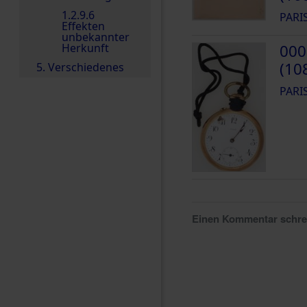
1.2.9.6
PARI
Effekten
unbekannter
Herkunft
000
(10
5. Verschiedenes
PARI
Einen Kommentar schr