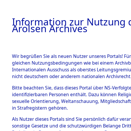
a
A
Information zur Nutzung d
Arolsen Archives
HOME
BESTANDSBESCHREIBUNG
PERSONEN
Wir begrüßen Sie als neuen Nutzer unseres Portals! Für
gleichen Nutzungsbedingungen wie bei einem Archivbe
Internationalen Ausschuss als oberstes Leitungsgremi
BESTÄNDE
3
Akten
fü
nicht deutschem oder anderem nationalen Archivrecht
MAX
1.
Bitte beachten Sie, dass dieses Portal über NS-Verfolgte
Inhaftierungsdoku
identifizierbaren Personen enthält. Dazu können Relig
mente
sexuelle Orientierung, Weltanschauung, Mitgliedschaf
1.2.9 Beim ITS
PARIS, MAX
in Strafregistern gehören.
verwahrte
Effekten
Als Nutzer dieses Portals sind Sie persönlich dafür vera
Land
1.2.9.1
sonstige Gesetze und die schutzwürdigen Belange Drit
Effekten aus
Frankreich