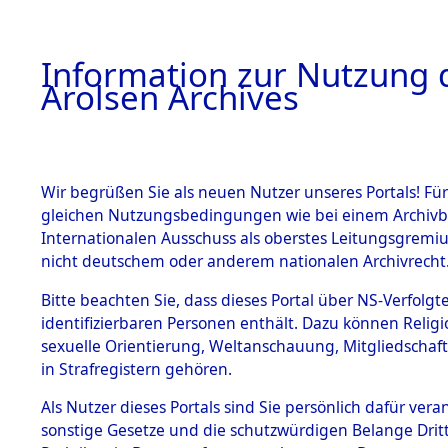
a
A
Information zur Nutzung d
Arolsen Archives
HOME
BESTANDSBESCHREIBUNG
PERSONEN
Wir begrüßen Sie als neuen Nutzer unseres Portals! Für
gleichen Nutzungsbedingungen wie bei einem Archivbe
Internationalen Ausschuss als oberstes Leitungsgremi
BESTÄNDE
5
Akten
fü
nicht deutschem oder anderem nationalen Archivrecht
RUDOLF
1.
Bitte beachten Sie, dass dieses Portal über NS-Verfolgte
Inhaftierungsdoku
identifizierbaren Personen enthält. Dazu können Relig
mente
sexuelle Orientierung, Weltanschauung, Mitgliedschaf
1.2.9 Beim ITS
PEUKER, RUDOLF
in Strafregistern gehören.
verwahrte
Effekten
geb. 27. Juli 1913
Als Nutzer dieses Portals sind Sie persönlich dafür vera
1.2.9.1
sonstige Gesetze und die schutzwürdigen Belange Drit
Effekten aus
Land