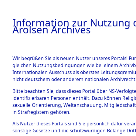
a
A
Information zur Nutzung d
Arolsen Archives
HOME
BESTANDSBESCHREIBUNG
PERSONEN
Wir begrüßen Sie als neuen Nutzer unseres Portals! Für
gleichen Nutzungsbedingungen wie bei einem Archivbe
Internationalen Ausschuss als oberstes Leitungsgremi
BESTÄNDE
3
Akten
fü
nicht deutschem oder anderem nationalen Archivrecht
MARIJA
1.
Bitte beachten Sie, dass dieses Portal über NS-Verfolgte
Inhaftierungsdoku
identifizierbaren Personen enthält. Dazu können Relig
mente
sexuelle Orientierung, Weltanschauung, Mitgliedschaf
1.2.9 Beim ITS
RAIDER, MARIJA
in Strafregistern gehören.
verwahrte
Effekten
geb. 25. Dezember 19
Als Nutzer dieses Portals sind Sie persönlich dafür vera
1.2.9.1
sonstige Gesetze und die schutzwürdigen Belange Drit
Effekten aus
Land