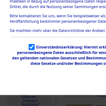
dem KZ
Praktiken in Bezug auf personenbezogene Daten respekt
Dachau
Weißrussland
Dritter, die durch die Nutzung seiner Sammlungen ers
1.2.9.2
Weitere Angaben
Effekten aus
Bitte
kontaktieren
Sie uns, wenn Sie beispielsweiser a
Die Personalien des 
dem KZ
Veröffentlichung bestimmter personenbezogener Date
Dachau,
wurden nach der ursp
Bayerisches
Inventarisierung und 
Landesentsch
Sie möchten mehr über die Datenrichtlinie der Arolsen
ädigungsamt
Nachforschungen ermi
1.2.9.3
Häftlingsnummer
Effekten aus
Einverständniserklärung: Hiermit erkl
dem KZ
5252
Neuengamm
personenbezogene Daten ausschließlich für wis
e
den geltenden nationalen Gesetzen und Bestimmung
diese Gesetze und/oder Bestimmungen st
Dokument
DOKUMENTE
e
1.2.9.4
Effekten nicht
000
identifizierter
Eigentümer
(10
1.2.9.5
RAID
Effekten
„Gestapo
Hamburg“