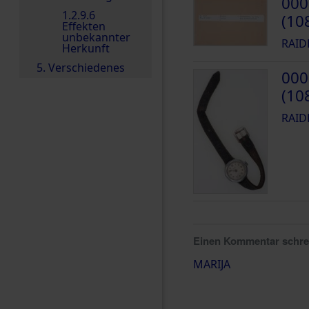
000
1.2.9.6
(10
Effekten
unbekannter
RAID
Herkunft
5. Verschiedenes
000
(10
RAID
Einen Kommentar schr
MARIJA