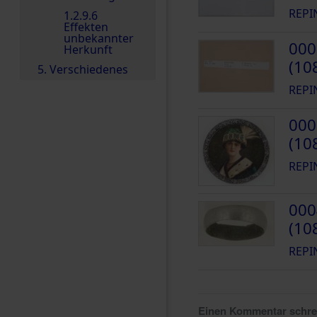
REPI
1.2.9.6
Effekten
unbekannter
000
Herkunft
(10
5. Verschiedenes
REPI
000
(10
REPI
000
(10
REPI
Einen Kommentar schr