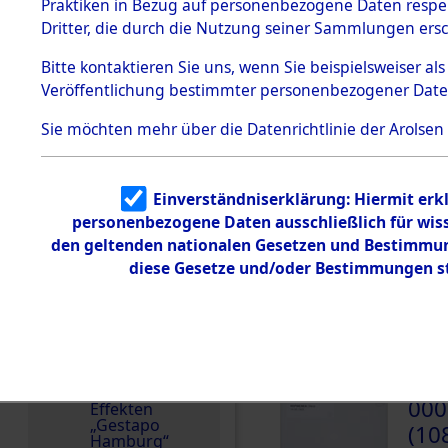
dem KZ
Praktiken in Bezug auf personenbezogene Daten respekt
Dachau
Sowjetunion
Dritter, die durch die Nutzung seiner Sammlungen ers
1.2.9.2
Weitere Angaben
Effekten aus
Bitte
kontaktieren
Sie uns, wenn Sie beispielsweiser a
Die Personalien des 
dem KZ
Veröffentlichung bestimmter personenbezogener Date
Dachau,
wurden nach der ursp
Bayerisches
Inventarisierung und 
Landesentsch
Sie möchten mehr über die Datenrichtlinie der Arolsen
ädigungsamt
Nachforschungen ermi
1.2.9.3
Namensvarianten
Effekten aus
Einverständniserklärung: Hiermit erkl
dem KZ
REPINENKO
Neuengamm
personenbezogene Daten ausschließlich für wis
e
den geltenden nationalen Gesetzen und Bestimmung
Häftlingsnummer
diese Gesetze und/oder Bestimmungen st
Dokument
5260
e
1.2.9.4
Effekten nicht
DOKUMENTE
identifizierter
Eigentümer
1.2.9.5
000
Effekten
„Gestapo
(10
Hamburg“