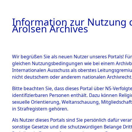
a
A
Information zur Nutzung d
Arolsen Archives
HOME
BESTANDSBESCHREIBUNG
PERSONEN
Wir begrüßen Sie als neuen Nutzer unseres Portals! Für
gleichen Nutzungsbedingungen wie bei einem Archivbe
Internationalen Ausschuss als oberstes Leitungsgremi
BESTÄNDE
4
Akten
fü
nicht deutschem oder anderem nationalen Archivrecht
REPINENK
1.
Bitte beachten Sie, dass dieses Portal über NS-Verfolgte
Inhaftierungsdoku
identifizierbaren Personen enthält. Dazu können Relig
mente
sexuelle Orientierung, Weltanschauung, Mitgliedschaf
1.2.9 Beim ITS
REPINENKA, WER
in Strafregistern gehören.
verwahrte
Effekten
geb. 14. Mai 1920
Als Nutzer dieses Portals sind Sie persönlich dafür vera
1.2.9.1
sonstige Gesetze und die schutzwürdigen Belange Drit
Effekten aus
Land