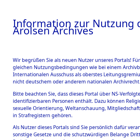
a
A
Information zur Nutzung d
Arolsen Archives
HOME
BESTANDSBESCHREIBUNG
PERSONEN
Wir begrüßen Sie als neuen Nutzer unseres Portals! Für
gleichen Nutzungsbedingungen wie bei einem Archivbe
Internationalen Ausschuss als oberstes Leitungsgremi
BESTÄNDE
3
Akten
fü
nicht deutschem oder anderem nationalen Archivrecht
JOSEF
1.
Bitte beachten Sie, dass dieses Portal über NS-Verfolgte
Inhaftierungsdoku
identifizierbaren Personen enthält. Dazu können Relig
mente
sexuelle Orientierung, Weltanschauung, Mitgliedschaf
1.2.9 Beim ITS
ROTHE, JOSEF
in Strafregistern gehören.
verwahrte
Effekten
geb. 23. Juli 1901
Als Nutzer dieses Portals sind Sie persönlich dafür vera
1.2.9.1
sonstige Gesetze und die schutzwürdigen Belange Drit
Effekten aus
Weitere Angaben