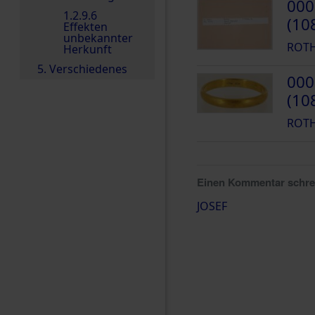
000
1.2.9.6
(10
Effekten
unbekannter
ROTH
Herkunft
5. Verschiedenes
000
(10
ROTH
Einen Kommentar schr
JOSEF