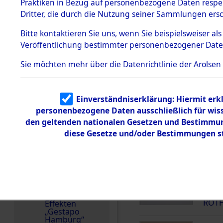
dem KZ
Praktiken in Bezug auf personenbezogene Daten respekt
Dachau
Die Personalien des 
Dritter, die durch die Nutzung seiner Sammlungen ers
wurden nach der ursp
1.2.9.2
Effekten aus
Inventarisierung und 
Bitte
kontaktieren
Sie uns, wenn Sie beispielsweiser a
dem KZ
Nachforschungen ermi
Veröffentlichung bestimmter personenbezogener Date
Dachau,
Bayerisches
Namensvarianten
Landesentsch
Sie möchten mehr über die Datenrichtlinie der Arolsen
ädigungsamt
ERICH
1.2.9.3
Effekten aus
Häftlingsnummer
Einverständniserklärung: Hiermit erkl
dem KZ
26213
Neuengamm
personenbezogene Daten ausschließlich für wis
e
den geltenden nationalen Gesetzen und Bestimmung
diese Gesetze und/oder Bestimmungen st
Dokument
DOKUMENTE
e
1.2.9.4
Effekten nicht
000
identifizierter
Eigentümer
(10
1.2.9.5
ROTH
Effekten
„Gestapo
Hamburg“