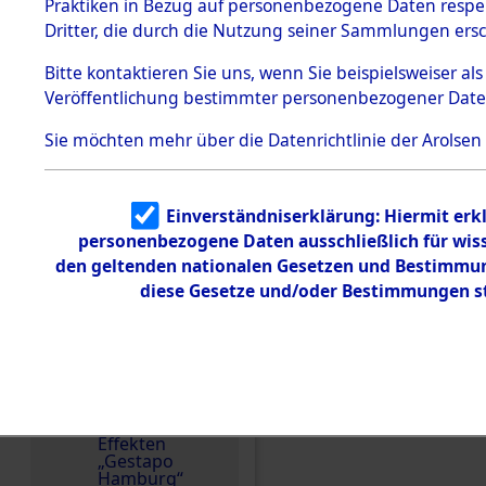
dem KZ
Praktiken in Bezug auf personenbezogene Daten respekt
Weitere Angaben
Dachau
Dritter, die durch die Nutzung seiner Sammlungen ers
14.2.2017: Die Effekt
1.2.9.2
Familien (oder andere
Effekten aus
Bitte
kontaktieren
Sie uns, wenn Sie beispielsweiser a
dem KZ
zurückgegeben. Auf W
Veröffentlichung bestimmter personenbezogener Date
Dachau,
wurden die Abbildung
Bayerisches
Landesentsch
entfernt.
Sie möchten mehr über die Datenrichtlinie der Arolsen
ädigungsamt
Häftlingsnummer
1.2.9.3
Effekten aus
11038
Einverständniserklärung: Hiermit erkl
dem KZ
Neuengamm
personenbezogene Daten ausschließlich für wis
e
den geltenden nationalen Gesetzen und Bestimmung
Einen Kommentar schr
diese Gesetze und/oder Bestimmungen st
Dokument
e
SAIKOWSKI, STEFAN
1.2.9.4
Effekten nicht
identifizierter
Eigentümer
1.2.9.5
Effekten
„Gestapo
Hamburg“