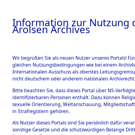
a
A
Information zur Nutzung d
Arolsen Archives
HOME
BESTANDSBESCHREIBUNG
PERSONEN
Wir begrüßen Sie als neuen Nutzer unseres Portals! Für
gleichen Nutzungsbedingungen wie bei einem Archivbe
Internationalen Ausschuss als oberstes Leitungsgremi
BESTÄNDE
SAIKOWSKI
nicht deutschem oder anderem nationalen Archivrecht
1.
Bitte beachten Sie, dass dieses Portal über NS-Verfolgte
Inhaftierungsdoku
SAIKOWSKI, STEF
identifizierbaren Personen enthält. Dazu können Relig
mente
sexuelle Orientierung, Weltanschauung, Mitgliedschaf
geb. 3. Mai 1906
1.2.9 Beim ITS
in Strafregistern gehören.
verwahrte
Effekten
Land
Als Nutzer dieses Portals sind Sie persönlich dafür vera
1.2.9.1
Deutschland
sonstige Gesetze und die schutzwürdigen Belange Drit
Effekten aus