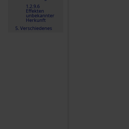
1.2.9.6
Effekten
unbekannter
Herkunft
5. Verschiedenes