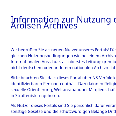
a
A
Information zur Nutzung d
Arolsen Archives
HOME
BESTANDSBESCHREIBUNG
PERSONEN
Wir begrüßen Sie als neuen Nutzer unseres Portals! Für
gleichen Nutzungsbedingungen wie bei einem Archivbe
Internationalen Ausschuss als oberstes Leitungsgremi
BESTÄNDE
3
Akten
fü
nicht deutschem oder anderem nationalen Archivrecht
SAKOWSKI
1.
Bitte beachten Sie, dass dieses Portal über NS-Verfolgte
Inhaftierungsdoku
identifizierbaren Personen enthält. Dazu können Relig
mente
TADEUSS
sexuelle Orientierung, Weltanschauung, Mitgliedschaf
1.2.9 Beim ITS
in Strafregistern gehören.
verwahrte
Effekten
Als Nutzer dieses Portals sind Sie persönlich dafür vera
SAKOWSKI, TADE
1.2.9.1
sonstige Gesetze und die schutzwürdigen Belange Drit
Effekten aus
geb. 4. April 1914