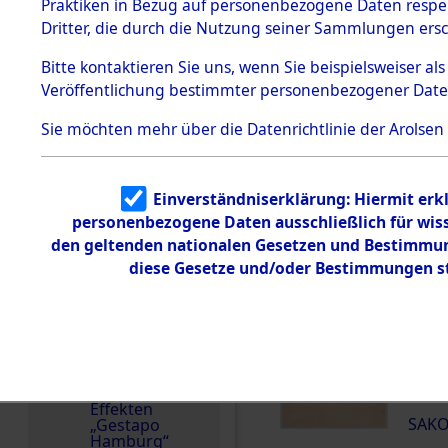
dem KZ
Praktiken in Bezug auf personenbezogene Daten respekt
Dachau
Dritter, die durch die Nutzung seiner Sammlungen ers
Land
1.2.9.2
Effekten aus
Polen
Bitte
kontaktieren
Sie uns, wenn Sie beispielsweiser a
dem KZ
Veröffentlichung bestimmter personenbezogener Date
Dachau,
Häftlingsnummer
Bayerisches
22365
Landesentsch
Sie möchten mehr über die Datenrichtlinie der Arolsen
ädigungsamt
1.2.9.3
Effekten aus
DOKUMENTE
Einverständniserklärung: Hiermit erkl
dem KZ
Neuengamm
personenbezogene Daten ausschließlich für wis
e
den geltenden nationalen Gesetzen und Bestimmung
000
diese Gesetze und/oder Bestimmungen st
Dokument
(10
e
SAKO
1.2.9.4
Effekten nicht
identifizierter
000
Eigentümer
(10
1.2.9.5
Effekten
SAKO
„Gestapo
Hamburg“