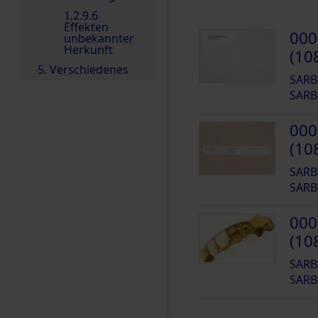
1.2.9.6
Effekten
000
unbekannter
Herkunft
(10
5. Verschiedenes
SARB
SARB
000
(10
SARB
SARB
000
(10
SARB
SARB