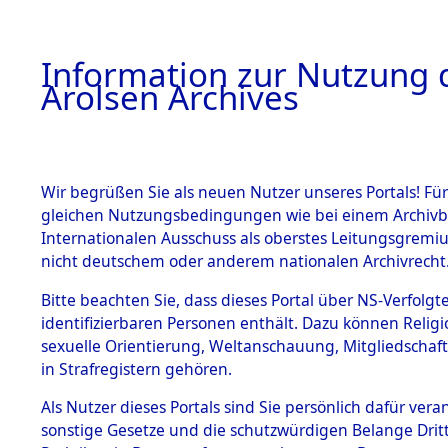
a
A
Information zur Nutzung d
Arolsen Archives
HOME
BESTANDSBESCHREIBUNG
PERSONEN
Wir begrüßen Sie als neuen Nutzer unseres Portals! Für
gleichen Nutzungsbedingungen wie bei einem Archivbe
Internationalen Ausschuss als oberstes Leitungsgremi
BESTÄNDE
3
Akten
fü
nicht deutschem oder anderem nationalen Archivrecht
SARBINOW
1.
Bitte beachten Sie, dass dieses Portal über NS-Verfolgte
Inhaftierungsdoku
identifizierbaren Personen enthält. Dazu können Relig
mente
STOLAM
sexuelle Orientierung, Weltanschauung, Mitgliedschaf
1.2.9 Beim ITS
in Strafregistern gehören.
verwahrte
Effekten
Als Nutzer dieses Portals sind Sie persönlich dafür vera
SARBINOWSKI, S
1.2.9.1
sonstige Gesetze und die schutzwürdigen Belange Drit
Effekten aus
geb. 22. September 1