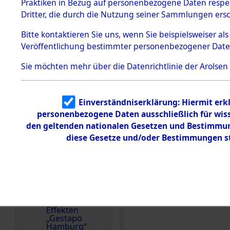
dem KZ
Praktiken in Bezug auf personenbezogene Daten respekt
Dachau
Dritter, die durch die Nutzung seiner Sammlungen ers
Land
1.2.9.2
Effekten aus
Polen
Bitte
kontaktieren
Sie uns, wenn Sie beispielsweiser a
dem KZ
Veröffentlichung bestimmter personenbezogener Date
Dachau,
Weitere Angaben
Bayerisches
Die Personalien des 
Landesentsch
Sie möchten mehr über die Datenrichtlinie der Arolsen
ädigungsamt
wurden nach der ursp
1.2.9.3
Inventarisierung und 
Effekten aus
Nachforschungen ermitt
Einverständniserklärung: Hiermit erkl
dem KZ
Neuengamm
Effekten wurden an di
personenbezogene Daten ausschließlich für wis
e
andere Berechtigte) 
den geltenden nationalen Gesetzen und Bestimmung
diese Gesetze und/oder Bestimmungen st
Dokument
Namensvarianten
e
ADAM ; SARBNOWSKI
1.2.9.4
Effekten nicht
Häftlingsnummer
identifizierter
Eigentümer
10441
1.2.9.5
Effekten
„Gestapo
DOKUMENTE
Hamburg“