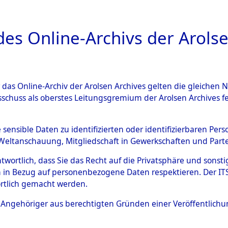
a
A
es Online-Archivs der Arolse
DIGITAL COLLEC
r das Online-Archiv der Arolsen Archives gelten die gleiche
ESCHREIBUNG
PERSONENINDEX
PERSON
sschuss als oberstes Leitungsgremium der Arolsen Archives 
r
SCHISCHKUM, MARIA
e sensible Daten zu identifizierten oder identifizierbaren Pe
Weltanschauung, Mitgliedschaft in Gewerkschaften und Partei
antwortlich, dass Sie das Recht auf die Privatsphäre und sons
RIA
 in Bezug auf personenbezogene Daten respektieren. Der ITS k
4
rtlich gemacht werden.
Sowjetunion
ls Angehöriger aus berechtigten Gründen einer Veröffentlic
SCHISCHKO ; SCHYSCHKO