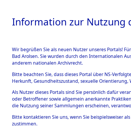
Information zur Nutzung d
Wir begrüßen Sie als neuen Nutzer unseres Portals! Fü
HOME
BESTANDSB
Bad Arolsen. Sie wurden durch den Internationalen Au
anderem nationalen Archivrecht.
BESTÄNDE
3
Akten
fü
Bitte beachten Sie, dass dieses Portal über NS-Verfolgt
Herkunft, Gesundheitszustand, sexuelle Orientierung, 
1.
Inhaftierungsdoku
Als Nutzer dieses Portals sind Sie persönlich dafür ver
SCHISCHKUM, MA
mente
oder Betroffener sowie allgemein anerkannte Praktiken
geb. 5. November 192
1.2.9 Beim ITS
die Nutzung seiner Sammlungen erscheinen, verantwo
verwahrte
Effekten
Land
Bitte
kontaktieren
Sie uns, wenn Sie beispielsweiser a
1.2.9.1
zustimmen.
Namensvarianten
Effekten aus