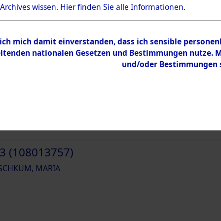
 Archives wissen.
Hier
finden Sie alle Informationen.
 ich mich damit einverstanden, dass ich sensible persone
tenden nationalen Gesetzen und Bestimmungen nutze. Mir
1 (108013755)
und/oder Bestimmungen st
SCHKUM, MARIA
2 (108013756)
SCHKUM, MARIA
3 (108013757)
SCHKUM, MARIA