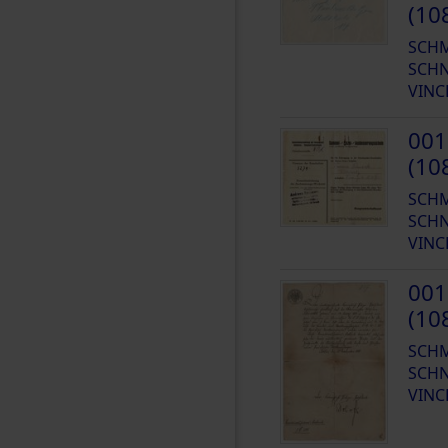
(10
SCH
SCHN
VINC
001
(10
SCH
SCHN
VINC
001
(10
SCH
SCHN
VINC