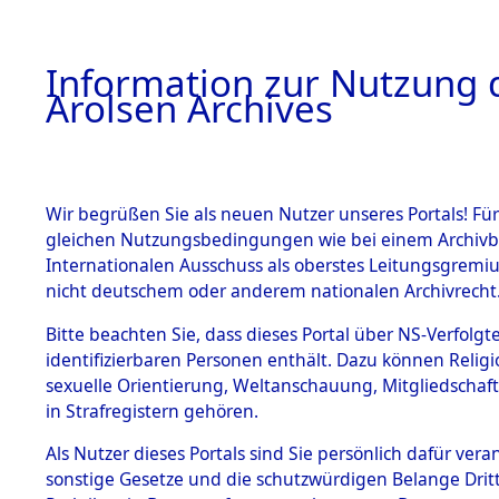
a
A
Information zur Nutzung d
Arolsen Archives
HOME
BESTANDSBESCHREIBUNG
PERSONEN
Wir begrüßen Sie als neuen Nutzer unseres Portals! Für
gleichen Nutzungsbedingungen wie bei einem Archivbe
Internationalen Ausschuss als oberstes Leitungsgremi
BESTÄNDE
29
Akten
f
nicht deutschem oder anderem nationalen Archivrecht
SCHMOOC
1.
Bitte beachten Sie, dass dieses Portal über NS-Verfolgte
Inhaftierungsdoku
identifizierbaren Personen enthält. Dazu können Relig
mente
VINZENS
sexuelle Orientierung, Weltanschauung, Mitgliedschaf
1.2.9 Beim ITS
in Strafregistern gehören.
verwahrte
Effekten
Als Nutzer dieses Portals sind Sie persönlich dafür vera
SCHMOOCK, VIN
1.2.9.1
sonstige Gesetze und die schutzwürdigen Belange Drit
Effekten aus