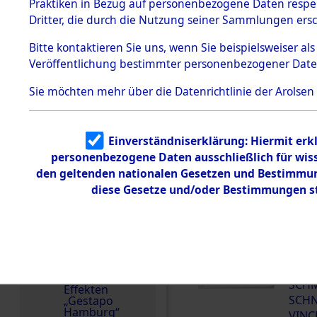
dem KZ
Praktiken in Bezug auf personenbezogene Daten respekt
Namensvarianten
Dachau
Dritter, die durch die Nutzung seiner Sammlungen ers
VINCENZ ; SCHMORK 
1.2.9.2
Effekten aus
Bitte
kontaktieren
Sie uns, wenn Sie beispielsweiser a
dem KZ
Veröffentlichung bestimmter personenbezogener Date
Dachau,
Bayerisches
DOKUMENTE
Landesentsch
Sie möchten mehr über die Datenrichtlinie der Arolsen
ädigungsamt
Treffer pro Seite:
1.2.9.3
Effekten aus
Einverständniserklärung: Hiermit erkl
dem KZ
Reihenfolge:
Neuengamm
personenbezogene Daten ausschließlich für wis
e
den geltenden nationalen Gesetzen und Bestimmung
Blättern:
diese Gesetze und/oder Bestimmungen st
Dokument
e
1.2.9.4
Effekten nicht
000
identifizierter
Eigentümer
(10
1.2.9.5
SCH
Effekten
SCHN
„Gestapo
Hamburg“
VINC