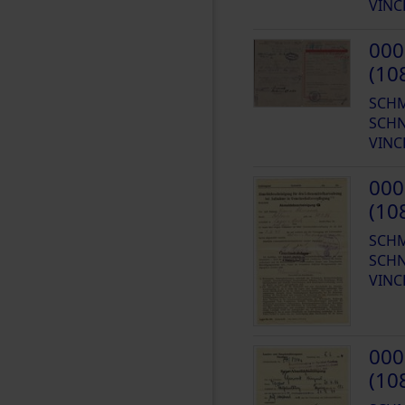
VINC
000
(10
SCH
SCHN
VINC
000
(10
SCH
SCHN
VINC
000
(10