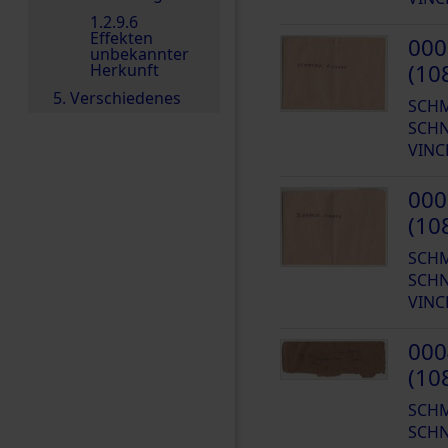
1.2.9.6
Effekten
000
unbekannter
(10
Herkunft
5. Verschiedenes
SCH
SCHN
VINC
000
(10
SCH
SCHN
VINC
000
(10
SCH
SCHN