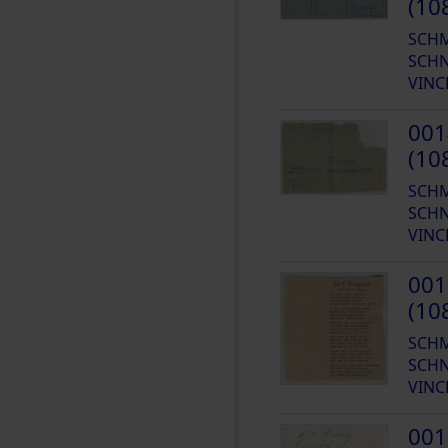
(10
SCH
SCHN
VINC
001
(10
SCH
SCHN
VINC
001
(10
SCH
SCHN
VINC
001