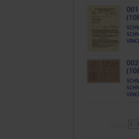
001
(10
SCH
SCHN
VINC
002
(10
SCH
SCHN
VINC