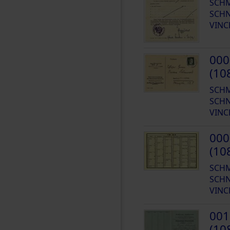
SCH
SCHN
VINC
000
(10
SCH
SCHN
VINC
000
(10
SCH
SCHN
VINC
001
(10