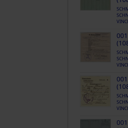
SCH
SCHN
VINC
001
(10
SCH
SCHN
VINC
001
(10
SCH
SCHN
VINC
001