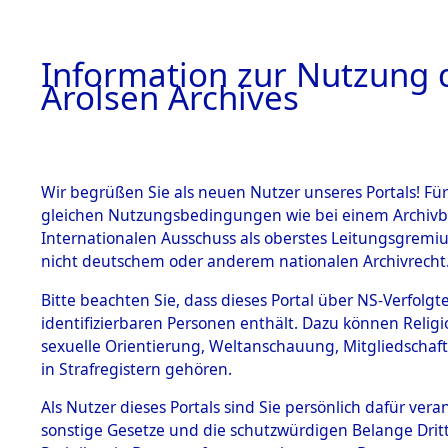
a
A
Information zur Nutzung d
Arolsen Archives
HOME
BESTANDSBESCHREIBUNG
PERSONEN
Wir begrüßen Sie als neuen Nutzer unseres Portals! Für
gleichen Nutzungsbedingungen wie bei einem Archivbe
Internationalen Ausschuss als oberstes Leitungsgremi
BESTÄNDE
4
Akten
fü
nicht deutschem oder anderem nationalen Archivrecht
TIEMEN
1.
Bitte beachten Sie, dass dieses Portal über NS-Verfolgte
Inhaftierungsdoku
identifizierbaren Personen enthält. Dazu können Relig
mente
sexuelle Orientierung, Weltanschauung, Mitgliedschaf
1.2.9 Beim ITS
SCHRA, TIEMEN
in Strafregistern gehören.
verwahrte
Effekten
geb. 8. Juni 1890
Als Nutzer dieses Portals sind Sie persönlich dafür vera
1.2.9.1
sonstige Gesetze und die schutzwürdigen Belange Drit
Effekten aus
Land