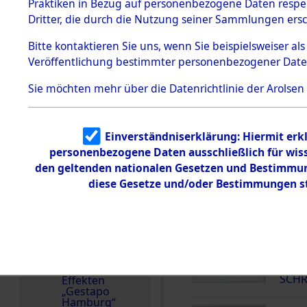
dem KZ
Praktiken in Bezug auf personenbezogene Daten respekt
Dachau
Niederlande
Dritter, die durch die Nutzung seiner Sammlungen ers
1.2.9.2
Weitere Angaben
Effekten aus
Bitte
kontaktieren
Sie uns, wenn Sie beispielsweiser a
Die Personalien des 
dem KZ
Veröffentlichung bestimmter personenbezogener Date
Dachau,
wurden nach der ursp
Bayerisches
Inventarisierung und 
Landesentsch
Sie möchten mehr über die Datenrichtlinie der Arolsen
ädigungsamt
Nachforschungen ermi
1.2.9.3
Namensvarianten
Effekten aus
Einverständniserklärung: Hiermit erkl
dem KZ
SCHRAA
Neuengamm
personenbezogene Daten ausschließlich für wis
e
den geltenden nationalen Gesetzen und Bestimmung
diese Gesetze und/oder Bestimmungen st
Dokument
DOKUMENTE
e
1.2.9.4
Effekten nicht
000
identifizierter
Eigentümer
(10
1.2.9.5
SCHR
Effekten
„Gestapo
Hamburg“