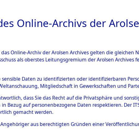
a
A
es Online-Archivs der Arolse
DIGITAL COLLEC
r das Online-Archiv der Arolsen Archives gelten die gleiche
ESCHREIBUNG
PERSONENINDEX
PERSON
sschuss als oberstes Leitungsgremium der Arolsen Archives 
r
SCHUCK, WALTER
e sensible Daten zu identifizierten oder identifizierbaren Pe
Weltanschauung, Mitgliedschaft in Gewerkschaften und Partei
antwortlich, dass Sie das Recht auf die Privatsphäre und sons
 in Bezug auf personenbezogene Daten respektieren. Der ITS k
rtlich gemacht werden.
Die Personalien des Effekteneigentümer
und Erschließung durch Nachforschungen
ls Angehöriger aus berechtigten Gründen einer Veröffentlic
13561