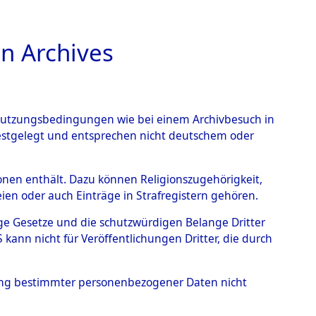
n Archives
TIONS ONLINE
n Nutzungsbedingungen wie bei einem Archivbesuch in
festgelegt und entsprechen nicht deutschem oder
rsonen enthält. Dazu können Religionszugehörigkeit,
en oder auch Einträge in Strafregistern gehören.
tige Gesetze und die schutzwürdigen Belange Dritter
ann nicht für Veröffentlichungen Dritter, die durch
s wurden nach der ursprünglichen Inventarisierung
 ermittelt.
hung bestimmter personenbezogener Daten nicht