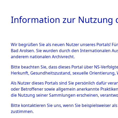
Information zur Nutzung d
Wir begrüßen Sie als neuen Nutzer unseres Portals! Fü
HOME
BESTANDSB
Bad Arolsen. Sie wurden durch den Internationalen Au
anderem nationalen Archivrecht.
BESTÄNDE
4
Akten
fü
Bitte beachten Sie, dass dieses Portal über NS-Verfolgt
Herkunft, Gesundheitszustand, sexuelle Orientierung, 
1.
Inhaftierungsdoku
Als Nutzer dieses Portals sind Sie persönlich dafür ver
SCHUCK, WALTER
mente
oder Betroffener sowie allgemein anerkannte Praktiken
1.2.9 Beim ITS
die Nutzung seiner Sammlungen erscheinen, verantwo
Weitere Angaben
verwahrte
Effekten
Bitte
kontaktieren
Sie uns, wenn Sie beispielsweiser a
1.2.9.1
zustimmen.
Häftlingsnummer
Effekten aus