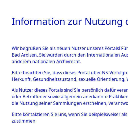
Information zur Nutzung d
Wir begrüßen Sie als neuen Nutzer unseres Portals! Fü
HOME
BESTANDSB
Bad Arolsen. Sie wurden durch den Internationalen Au
anderem nationalen Archivrecht.
BESTÄNDE
4
Akten
fü
Bitte beachten Sie, dass dieses Portal über NS-Verfolgt
Herkunft, Gesundheitszustand, sexuelle Orientierung, 
1.
Inhaftierungsdoku
Als Nutzer dieses Portals sind Sie persönlich dafür ver
SCHULLER
mente
oder Betroffener sowie allgemein anerkannte Praktiken
1.2.9 Beim ITS
die Nutzung seiner Sammlungen erscheinen, verantwo
verwahrte
Effekten
Bitte
kontaktieren
Sie uns, wenn Sie beispielsweiser a
DOKUMENTE
1.2.9.1
zustimmen.
Effekten aus