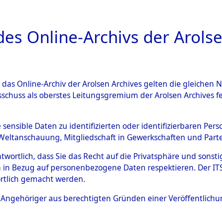
a
A
es Online-Archivs der Arolse
DIGITAL COLLEC
r das Online-Archiv der Arolsen Archives gelten die gleiche
ESCHREIBUNG
PERSONENINDEX
PERSON
sschuss als oberstes Leitungsgremium der Arolsen Archives 
r
SCHULLER
e sensible Daten zu identifizierten oder identifizierbaren Pe
Weltanschauung, Mitgliedschaft in Gewerkschaften und Partei
antwortlich, dass Sie das Recht auf die Privatsphäre und sons
 in Bezug auf personenbezogene Daten respektieren. Der ITS k
rtlich gemacht werden.
ls Angehöriger aus berechtigten Gründen einer Veröffentlic