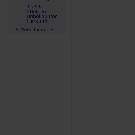
1.2.9.6
Effekten
unbekannter
Herkunft
5. Verschiedenes