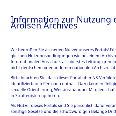
a
A
Information zur Nutzung d
Arolsen Archives
HOME
BESTANDSBESCHREIBUNG
PERSONEN
Wir begrüßen Sie als neuen Nutzer unseres Portals! Für
gleichen Nutzungsbedingungen wie bei einem Archivbe
Internationalen Ausschuss als oberstes Leitungsgremi
BESTÄNDE
5
Akten
fü
nicht deutschem oder anderem nationalen Archivrecht
REINHARD
1.
Bitte beachten Sie, dass dieses Portal über NS-Verfolgte
Inhaftierungsdoku
identifizierbaren Personen enthält. Dazu können Relig
mente
sexuelle Orientierung, Weltanschauung, Mitgliedschaf
1.2.9 Beim ITS
SCHULZ, REINHA
in Strafregistern gehören.
verwahrte
Effekten
geb. 29. November 19
Als Nutzer dieses Portals sind Sie persönlich dafür vera
1.2.9.1
sonstige Gesetze und die schutzwürdigen Belange Drit
Effekten aus
Weitere Angaben