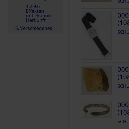
SCHU
1.2.9.6
Effekten
000
unbekannter
Herkunft
(10
5. Verschiedenes
SCHU
000
(10
SCHU
000
(10
SCHU