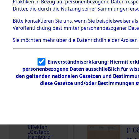
dem KZ
Praktiken in Bezug auf personenbezogene Daten respekt
Dachau
Die Personalien des 
Dritter, die durch die Nutzung seiner Sammlungen ers
wurden nach der ursp
1.2.9.2
Effekten aus
Inventarisierung und 
Bitte
kontaktieren
Sie uns, wenn Sie beispielsweiser a
dem KZ
Nachforschungen ermi
Veröffentlichung bestimmter personenbezogener Date
Dachau,
Bayerisches
Häftlingsnummer
Landesentsch
Sie möchten mehr über die Datenrichtlinie der Arolsen
ädigungsamt
19590
1.2.9.3
Effekten aus
Einverständniserklärung: Hiermit erkl
dem KZ
Neuengamm
DOKUMENTE
personenbezogene Daten ausschließlich für wis
e
den geltenden nationalen Gesetzen und Bestimmung
diese Gesetze und/oder Bestimmungen st
Dokument
000
e
(10
1.2.9.4
Effekten nicht
SCHU
identifizierter
Eigentümer
000
1.2.9.5
Effekten
(10
„Gestapo
Hamburg“