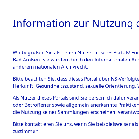
Information zur Nutzung d
Wir begrüßen Sie als neuen Nutzer unseres Portals! Fü
HOME
BESTANDSB
Bad Arolsen. Sie wurden durch den Internationalen Au
anderem nationalen Archivrecht.
BESTÄNDE
5
Akten
fü
Bitte beachten Sie, dass dieses Portal über NS-Verfolgt
Herkunft, Gesundheitszustand, sexuelle Orientierung, 
1.
Inhaftierungsdoku
Als Nutzer dieses Portals sind Sie persönlich dafür ver
SEMANYSZYN, JOS
mente
oder Betroffener sowie allgemein anerkannte Praktiken
geb. 12. Dezember 19
1.2.9 Beim ITS
die Nutzung seiner Sammlungen erscheinen, verantwo
verwahrte
Effekten
Land
Bitte
kontaktieren
Sie uns, wenn Sie beispielsweiser a
1.2.9.1
zustimmen.
Häftlingsnummer
Effekten aus