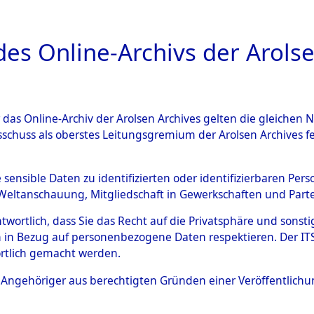
a
A
es Online-Archivs der Arolse
DIGITAL COLLEC
r das Online-Archiv der Arolsen Archives gelten die gleiche
ESCHREIBUNG
PERSONENINDEX
PERSON
sschuss als oberstes Leitungsgremium der Arolsen Archives 
r
SEMANYSZYN, JOSEF
e sensible Daten zu identifizierten oder identifizierbaren Pe
Weltanschauung, Mitgliedschaft in Gewerkschaften und Partei
antwortlich, dass Sie das Recht auf die Privatsphäre und sons
EF
 in Bezug auf personenbezogene Daten respektieren. Der ITS k
08
rtlich gemacht werden.
Polen
ls Angehöriger aus berechtigten Gründen einer Veröffentlic
19979