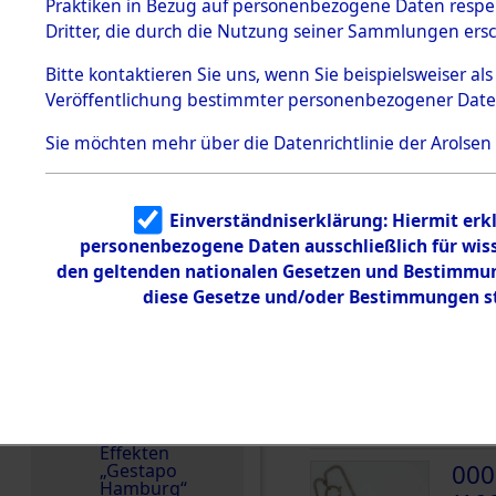
dem KZ
Praktiken in Bezug auf personenbezogene Daten respekt
Dachau
Sowjetunion
Dritter, die durch die Nutzung seiner Sammlungen ers
1.2.9.2
Häftlingsnummer
Effekten aus
Bitte
kontaktieren
Sie uns, wenn Sie beispielsweiser a
11475
dem KZ
Veröffentlichung bestimmter personenbezogener Date
Dachau,
Bayerisches
Landesentsch
Sie möchten mehr über die Datenrichtlinie der Arolsen
ädigungsamt
DOKUMENTE
1.2.9.3
Effekten aus
Einverständniserklärung: Hiermit erkl
dem KZ
000
Neuengamm
personenbezogene Daten ausschließlich für wis
(10
e
den geltenden nationalen Gesetzen und Bestimmung
diese Gesetze und/oder Bestimmungen st
SLOB
Dokument
e
000
1.2.9.4
Effekten nicht
(10
identifizierter
Eigentümer
SLOB
1.2.9.5
Effekten
000
„Gestapo
Hamburg“