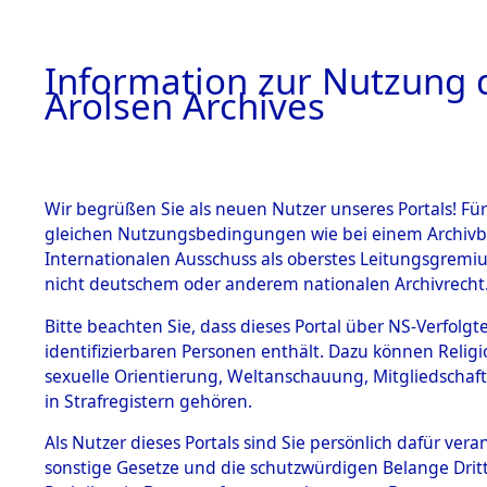
a
A
Information zur Nutzung d
Arolsen Archives
HOME
BESTANDSBESCHREIBUNG
PERSONEN
Wir begrüßen Sie als neuen Nutzer unseres Portals! Für
gleichen Nutzungsbedingungen wie bei einem Archivbe
Internationalen Ausschuss als oberstes Leitungsgremi
BESTÄNDE
4
Akten
fü
nicht deutschem oder anderem nationalen Archivrecht
SLOBODNI
1.
Bitte beachten Sie, dass dieses Portal über NS-Verfolgte
Inhaftierungsdoku
identifizierbaren Personen enthält. Dazu können Relig
mente
sexuelle Orientierung, Weltanschauung, Mitgliedschaf
1.2.9 Beim ITS
SLOBODNIK, BOR
in Strafregistern gehören.
verwahrte
Effekten
geb. 10. Februar 1915
Als Nutzer dieses Portals sind Sie persönlich dafür vera
1.2.9.1
sonstige Gesetze und die schutzwürdigen Belange Drit
Effekten aus
Land