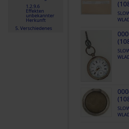
(10
1.2.9.6
Effekten
SLOW
unbekannter
WLA
Herkunft
5. Verschiedenes
000
(10
SLOW
WLA
000
(10
SLOW
WLA