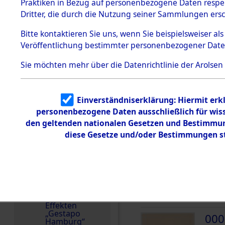
dem KZ
Praktiken in Bezug auf personenbezogene Daten respekt
Dachau
Dritter, die durch die Nutzung seiner Sammlungen ers
Land
1.2.9.2
Effekten aus
Polen
Bitte
kontaktieren
Sie uns, wenn Sie beispielsweiser a
dem KZ
Veröffentlichung bestimmter personenbezogener Date
Dachau,
Weitere Angaben
Bayerisches
17.4.2018: Die Effekt
Landesentsch
Sie möchten mehr über die Datenrichtlinie der Arolsen
ädigungsamt
Familien (oder andere
1.2.9.3
zurückgegeben.
Effekten aus
Einverständniserklärung: Hiermit erkl
dem KZ
Neuengamm
personenbezogene Daten ausschließlich für wis
e
DOKUMENTE
den geltenden nationalen Gesetzen und Bestimmung
diese Gesetze und/oder Bestimmungen st
Dokument
e
000
1.2.9.4
(10
Effekten nicht
identifizierter
SLOW
Eigentümer
WLA
1.2.9.5
Effekten
„Gestapo
000
Hamburg“