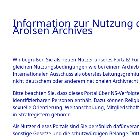
a
A
Information zur Nutzung d
Arolsen Archives
HOME
BESTANDSBESCHREIBUNG
PERSONEN
Wir begrüßen Sie als neuen Nutzer unseres Portals! Für
gleichen Nutzungsbedingungen wie bei einem Archivbe
Internationalen Ausschuss als oberstes Leitungsgremi
BESTÄNDE
4
Akten
fü
nicht deutschem oder anderem nationalen Archivrecht
SLOWINSKI
1.
Bitte beachten Sie, dass dieses Portal über NS-Verfolgte
Inhaftierungsdoku
identifizierbaren Personen enthält. Dazu können Relig
mente
WLADISL
sexuelle Orientierung, Weltanschauung, Mitgliedschaf
1.2.9 Beim ITS
in Strafregistern gehören.
verwahrte
Effekten
Als Nutzer dieses Portals sind Sie persönlich dafür vera
SLOWINSKI, WLA
1.2.9.1
sonstige Gesetze und die schutzwürdigen Belange Drit
Effekten aus
geb. 19. August 1907