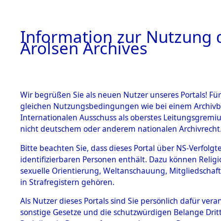
a
A
Information zur Nutzung d
Arolsen Archives
HOME
BESTANDSBESCHREIBUNG
PERSONEN
Wir begrüßen Sie als neuen Nutzer unseres Portals! Für
gleichen Nutzungsbedingungen wie bei einem Archivbe
Internationalen Ausschuss als oberstes Leitungsgremi
BESTÄNDE
5
Akten
fü
nicht deutschem oder anderem nationalen Archivrecht
EUGEN
1.
Bitte beachten Sie, dass dieses Portal über NS-Verfolgte
Inhaftierungsdoku
identifizierbaren Personen enthält. Dazu können Relig
mente
sexuelle Orientierung, Weltanschauung, Mitgliedschaf
1.2.9 Beim ITS
SNOCH, EUGEN
in Strafregistern gehören.
verwahrte
Effekten
geb. 12. Dezember 19
Als Nutzer dieses Portals sind Sie persönlich dafür vera
1.2.9.1
sonstige Gesetze und die schutzwürdigen Belange Drit
Effekten aus
Land