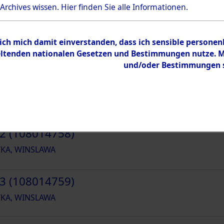
 Archives wissen.
Hier
finden Sie alle Informationen.
WIESLAWA ; SRODKA
 ich mich damit einverstanden, dass ich sensible persone
tenden nationalen Gesetzen und Bestimmungen nutze. Mir
und/oder Bestimmungen st
1 (108014757)
KA, WINSLAWA
2 (108014758)
KA, WINSLAWA
3 (108014759)
KA, WINSLAWA