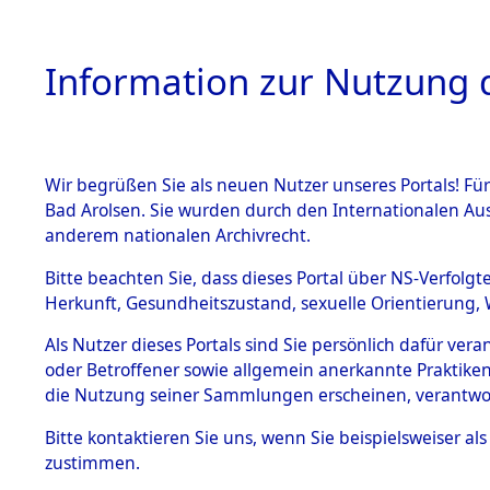
Information zur Nutzung d
Wir begrüßen Sie als neuen Nutzer unseres Portals! Fü
HOME
BESTANDSB
Bad Arolsen. Sie wurden durch den Internationalen Au
anderem nationalen Archivrecht.
BESTÄNDE
3
Akten
fü
Bitte beachten Sie, dass dieses Portal über NS-Verfolgt
Herkunft, Gesundheitszustand, sexuelle Orientierung, 
1.
Inhaftierungsdoku
Als Nutzer dieses Portals sind Sie persönlich dafür ver
SROTKA, WINSLA
mente
oder Betroffener sowie allgemein anerkannte Praktiken
1.2.9 Beim ITS
die Nutzung seiner Sammlungen erscheinen, verantwo
Land
verwahrte
Effekten
Weitere Angaben
Bitte
kontaktieren
Sie uns, wenn Sie beispielsweiser a
1.2.9.1
zustimmen.
Effekten aus