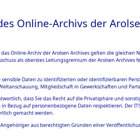
a
A
es Online-Archivs der Arolse
DIGITAL COLLEC
r das Online-Archiv der Arolsen Archives gelten die gleiche
ESCHREIBUNG
PERSONENINDEX
PERSON
sschuss als oberstes Leitungsgremium der Arolsen Archives 
r
SROTKA, WINSLAWA
e sensible Daten zu identifizierten oder identifizierbaren Pe
Weltanschauung, Mitgliedschaft in Gewerkschaften und Partei
antwortlich, dass Sie das Recht auf die Privatsphäre und sons
WA
 in Bezug auf personenbezogene Daten respektieren. Der ITS k
rtlich gemacht werden.
Polen
Die Personalien des Effekteneigentümer
ls Angehöriger aus berechtigten Gründen einer Veröffentlic
und Erschließung durch Nachforschungen 
Familien (oder andere Berechtigte) zurü