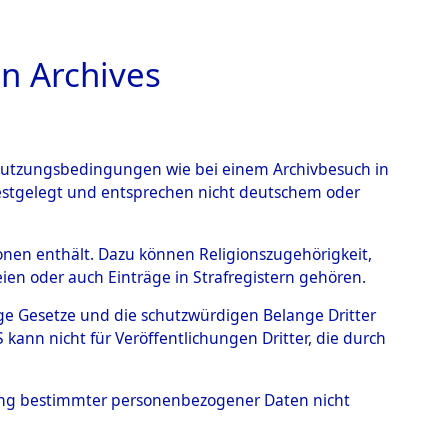
n Archives
TIONS ONLINE
n Nutzungsbedingungen wie bei einem Archivbesuch in
festgelegt und entsprechen nicht deutschem oder
rsonen enthält. Dazu können Religionszugehörigkeit,
en oder auch Einträge in Strafregistern gehören.
tige Gesetze und die schutzwürdigen Belange Dritter
ann nicht für Veröffentlichungen Dritter, die durch
s wurden nach der ursprünglichen Inventarisierung
hung bestimmter personenbezogener Daten nicht
ermittelt. ; 16.7.2026: Die Effekten wurden an die
ckgegeben.