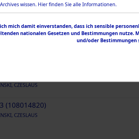
64835
 Archives wissen.
Hier
finden Sie alle Informationen.
 ich mich damit einverstanden, dass ich sensible persone
tenden nationalen Gesetzen und Bestimmungen nutze. Mir
und/oder Bestimmungen st
1 (108014818)
INSKI, CZESLAUS
2 (108014819)
INSKI, CZESLAUS
3 (108014820)
INSKI, CZESLAUS