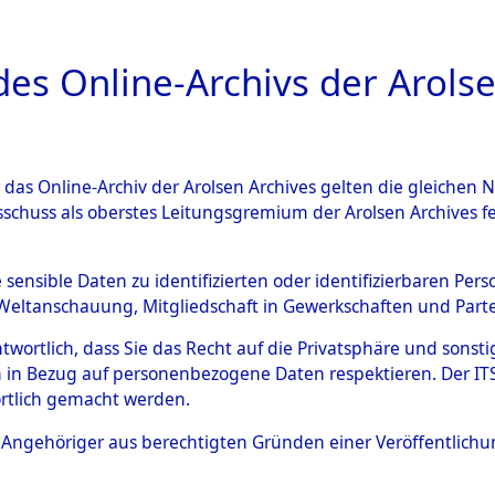
a
A
es Online-Archivs der Arolse
DIGITAL COLLEC
r das Online-Archiv der Arolsen Archives gelten die gleiche
ESCHREIBUNG
PERSONENINDEX
PERSON
sschuss als oberstes Leitungsgremium der Arolsen Archives 
r
STASINSKI, CZESLAUS
e sensible Daten zu identifizierten oder identifizierbaren Pe
Weltanschauung, Mitgliedschaft in Gewerkschaften und Partei
antwortlich, dass Sie das Recht auf die Privatsphäre und sons
LAUS
 in Bezug auf personenbezogene Daten respektieren. Der ITS k
rtlich gemacht werden.
Polen
ls Angehöriger aus berechtigten Gründen einer Veröffentlic
12.4.2017: Die Effekten wurden an die F