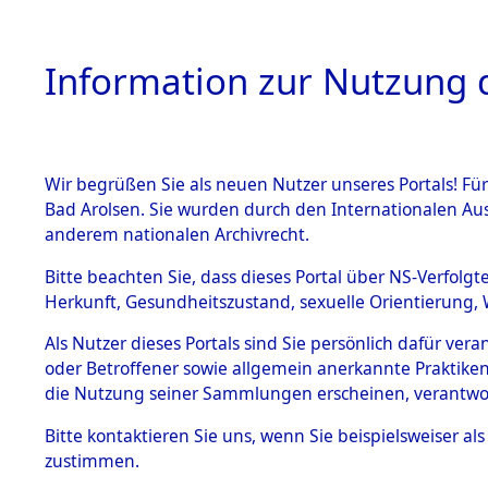
Information zur Nutzung d
Wir begrüßen Sie als neuen Nutzer unseres Portals! Fü
HOME
BESTANDSB
Bad Arolsen. Sie wurden durch den Internationalen Au
anderem nationalen Archivrecht.
BESTÄNDE
5
Akten
fü
Bitte beachten Sie, dass dieses Portal über NS-Verfolgt
Herkunft, Gesundheitszustand, sexuelle Orientierung, 
1.
Inhaftierungsdoku
Als Nutzer dieses Portals sind Sie persönlich dafür ver
STASINSKI, CZES
mente
oder Betroffener sowie allgemein anerkannte Praktiken
geb. 5. Juli 1919
1.2.9 Beim ITS
die Nutzung seiner Sammlungen erscheinen, verantwo
verwahrte
Effekten
Land
Bitte
kontaktieren
Sie uns, wenn Sie beispielsweiser a
1.2.9.1
zustimmen.
Weitere Angaben
Effekten aus