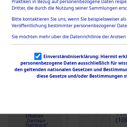
dem KZ
Praktiken in Bezug auf personenbezogene Daten respekt
Dachau
Niederlande
Dritter, die durch die Nutzung seiner Sammlungen ers
1.2.9.2
Weitere Angaben
Effekten aus
Bitte
kontaktieren
Sie uns, wenn Sie beispielsweiser a
Die Personalien des 
dem KZ
Veröffentlichung bestimmter personenbezogener Date
Dachau,
wurden nach der ursp
Bayerisches
Inventarisierung und 
Landesentsch
Sie möchten mehr über die Datenrichtlinie der Arolsen
ädigungsamt
Nachforschungen ermit
1.2.9.3
Die Effekten wurden a
Effekten aus
andere Berechtigte) 
Einverständniserklärung: Hiermit erkl
dem KZ
Neuengamm
personenbezogene Daten ausschließlich für wis
Namensvarianten
e
den geltenden nationalen Gesetzen und Bestimmung
FREDERIK
diese Gesetze und/oder Bestimmungen st
Dokument
e
1.2.9.4
Effekten nicht
DOKUMENTE
identifizierter
Eigentümer
000
1.2.9.5
Effekten
(10
„Gestapo
Hamburg“