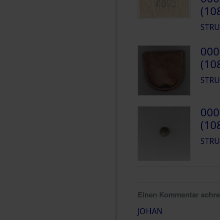
(10
STRU
000
(10
STRU
000
(10
STRU
Einen Kommentar schr
JOHAN