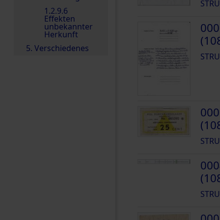
STRU
1.2.9.6
Effekten
000
unbekannter
Herkunft
(10
5. Verschiedenes
STRU
000
(10
STRU
000
(10
STRU
000