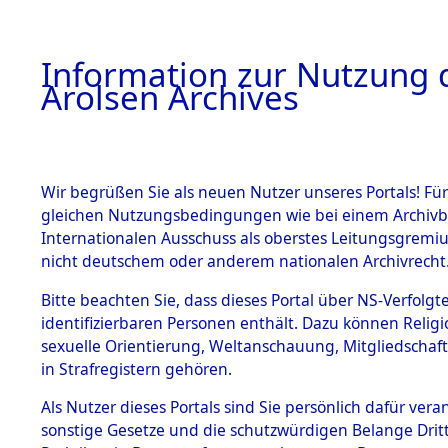
a
A
Information zur Nutzung d
Arolsen Archives
HOME
BESTANDSBESCHREIBUNG
PERSONEN
Wir begrüßen Sie als neuen Nutzer unseres Portals! Für
gleichen Nutzungsbedingungen wie bei einem Archivbe
Internationalen Ausschuss als oberstes Leitungsgremi
BESTÄNDE
7
Akten
fü
nicht deutschem oder anderem nationalen Archivrecht
JOHAN
1.
Bitte beachten Sie, dass dieses Portal über NS-Verfolgte
Inhaftierungsdoku
identifizierbaren Personen enthält. Dazu können Relig
mente
sexuelle Orientierung, Weltanschauung, Mitgliedschaf
1.2.9 Beim ITS
STRUBE, JOHAN
in Strafregistern gehören.
verwahrte
Effekten
geb. 13. November 19
Als Nutzer dieses Portals sind Sie persönlich dafür vera
1.2.9.1
sonstige Gesetze und die schutzwürdigen Belange Drit
Effekten aus
Land