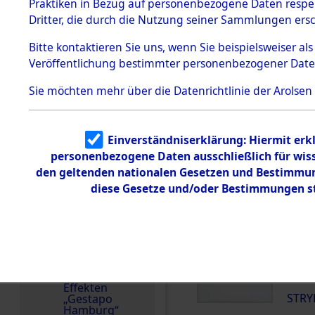
dem KZ
Praktiken in Bezug auf personenbezogene Daten respekt
Dachau
Dritter, die durch die Nutzung seiner Sammlungen ers
Land
1.2.9.2
Effekten aus
Polen
Bitte
kontaktieren
Sie uns, wenn Sie beispielsweiser a
dem KZ
Veröffentlichung bestimmter personenbezogener Date
Dachau,
Weitere Angaben
Bayerisches
22.2.2022: Die Effekt
Landesentsch
Sie möchten mehr über die Datenrichtlinie der Arolsen
ädigungsamt
Familien (oder andere
1.2.9.3
zurückgegeben.
Effekten aus
Einverständniserklärung: Hiermit erkl
dem KZ
Häftlingsnummer
Neuengamm
personenbezogene Daten ausschließlich für wis
65984
e
den geltenden nationalen Gesetzen und Bestimmung
diese Gesetze und/oder Bestimmungen st
Dokument
e
DOKUMENTE
1.2.9.4
Effekten nicht
identifizierter
000
Eigentümer
(10
1.2.9.5
Effekten
STRY
„Gestapo
Hamburg“