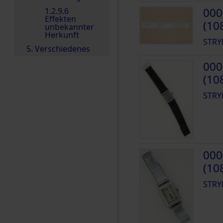
000
1.2.9.6
Effekten
(10
unbekannter
Herkunft
STRY
5. Verschiedenes
000
(10
STRY
000
(10
STRY