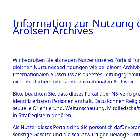
a
A
Information zur Nutzung d
Arolsen Archives
HOME
BESTANDSBESCHREIBUNG
PERSONEN
Wir begrüßen Sie als neuen Nutzer unseres Portals! Für
gleichen Nutzungsbedingungen wie bei einem Archivbe
Internationalen Ausschuss als oberstes Leitungsgremi
BESTÄNDE
4
Akten
fü
nicht deutschem oder anderem nationalen Archivrecht
STRYKOWS
1.
Bitte beachten Sie, dass dieses Portal über NS-Verfolgte
Inhaftierungsdoku
identifizierbaren Personen enthält. Dazu können Relig
mente
FLORIAN
sexuelle Orientierung, Weltanschauung, Mitgliedschaf
1.2.9 Beim ITS
in Strafregistern gehören.
verwahrte
Effekten
Als Nutzer dieses Portals sind Sie persönlich dafür vera
STRYKOWSKI, FL
1.2.9.1
sonstige Gesetze und die schutzwürdigen Belange Drit
Effekten aus
geb. 27. April 1908