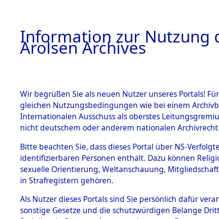
a
A
Information zur Nutzung d
Arolsen Archives
HOME
BESTANDSBESCHREIBUNG
PERSONEN
Wir begrüßen Sie als neuen Nutzer unseres Portals! Für
gleichen Nutzungsbedingungen wie bei einem Archivbe
Internationalen Ausschuss als oberstes Leitungsgremi
BESTÄNDE
4
Akten
fü
nicht deutschem oder anderem nationalen Archivrecht
SZEKULA,
1.
Bitte beachten Sie, dass dieses Portal über NS-Verfolgte
Inhaftierungsdoku
identifizierbaren Personen enthält. Dazu können Relig
mente
sexuelle Orientierung, Weltanschauung, Mitgliedschaf
1.2.9 Beim ITS
SZEKULA, ERNÖ
in Strafregistern gehören.
verwahrte
Effekten
geb. 21. Februar 1913
Als Nutzer dieses Portals sind Sie persönlich dafür vera
1.2.9.1
sonstige Gesetze und die schutzwürdigen Belange Drit
Effekten aus
Land