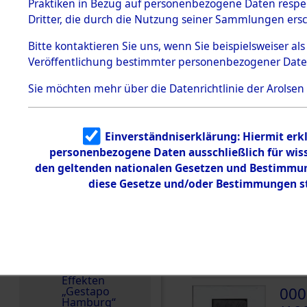
dem KZ
Praktiken in Bezug auf personenbezogene Daten respekt
Dachau
Ungarn
Dritter, die durch die Nutzung seiner Sammlungen ers
1.2.9.2
Häftlingsnummer
Effekten aus
Bitte
kontaktieren
Sie uns, wenn Sie beispielsweiser a
65765
dem KZ
Veröffentlichung bestimmter personenbezogener Date
Dachau,
Bayerisches
Landesentsch
Sie möchten mehr über die Datenrichtlinie der Arolsen
ädigungsamt
DOKUMENTE
1.2.9.3
Effekten aus
Einverständniserklärung: Hiermit erkl
dem KZ
000
Neuengamm
personenbezogene Daten ausschließlich für wis
(10
e
den geltenden nationalen Gesetzen und Bestimmung
diese Gesetze und/oder Bestimmungen st
SZEK
Dokument
e
000
1.2.9.4
Effekten nicht
(10
identifizierter
Eigentümer
SZEK
1.2.9.5
Effekten
000
„Gestapo
Hamburg“