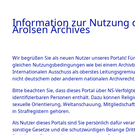
a
A
Information zur Nutzung d
Arolsen Archives
HOME
BESTANDSBESCHREIBUNG
PERSONEN
Wir begrüßen Sie als neuen Nutzer unseres Portals! Für
gleichen Nutzungsbedingungen wie bei einem Archivbe
Internationalen Ausschuss als oberstes Leitungsgremi
BESTÄNDE
4
Akten
fü
nicht deutschem oder anderem nationalen Archivrecht
PAUL
1.
Bitte beachten Sie, dass dieses Portal über NS-Verfolgte
Inhaftierungsdoku
identifizierbaren Personen enthält. Dazu können Relig
mente
sexuelle Orientierung, Weltanschauung, Mitgliedschaf
1.2.9 Beim ITS
URLICKI, PAUL
in Strafregistern gehören.
verwahrte
Effekten
geb. 6. Februar 1914
Als Nutzer dieses Portals sind Sie persönlich dafür vera
1.2.9.1
sonstige Gesetze und die schutzwürdigen Belange Drit
Effekten aus
Land