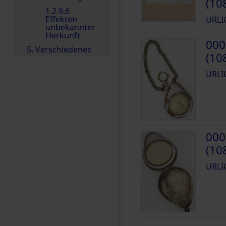
(10
1.2.9.6
Effekten
URLI
unbekannter
Herkunft
000
5. Verschiedenes
(10
URLI
000
(10
URLI