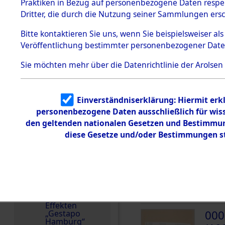
dem KZ
Praktiken in Bezug auf personenbezogene Daten respekt
Dachau
Polen
Dritter, die durch die Nutzung seiner Sammlungen ers
1.2.9.2
Weitere Angaben
Effekten aus
Bitte
kontaktieren
Sie uns, wenn Sie beispielsweiser a
30.11.2021: Die Effek
dem KZ
Veröffentlichung bestimmter personenbezogener Date
Dachau,
Familien (oder andere
Bayerisches
zurückgegeben.
Landesentsch
Sie möchten mehr über die Datenrichtlinie der Arolsen
ädigungsamt
Häftlingsnummer
1.2.9.3
15334
Effekten aus
Einverständniserklärung: Hiermit erkl
dem KZ
Neuengamm
personenbezogene Daten ausschließlich für wis
e
den geltenden nationalen Gesetzen und Bestimmung
DOKUMENTE
diese Gesetze und/oder Bestimmungen st
Dokument
e
000
1.2.9.4
Effekten nicht
(10
identifizierter
Eigentümer
URLI
1.2.9.5
Effekten
000
„Gestapo
Hamburg“