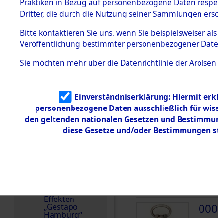
dem KZ
Praktiken in Bezug auf personenbezogene Daten respekt
Dachau
Ungarn
Dritter, die durch die Nutzung seiner Sammlungen ers
1.2.9.2
Häftlingsnummer
Effekten aus
Bitte
kontaktieren
Sie uns, wenn Sie beispielsweiser a
68044
dem KZ
Veröffentlichung bestimmter personenbezogener Date
Dachau,
Bayerisches
Landesentsch
Sie möchten mehr über die Datenrichtlinie der Arolsen
ädigungsamt
DOKUMENTE
1.2.9.3
Effekten aus
Einverständniserklärung: Hiermit erkl
dem KZ
000
Neuengamm
personenbezogene Daten ausschließlich für wis
(10
e
den geltenden nationalen Gesetzen und Bestimmung
diese Gesetze und/oder Bestimmungen st
WAGA
Dokument
e
000
1.2.9.4
Effekten nicht
(10
identifizierter
Eigentümer
WAGA
1.2.9.5
Effekten
000
„Gestapo
Hamburg“