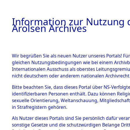
a
A
Information zur Nutzung d
Arolsen Archives
HOME
BESTANDSBESCHREIBUNG
PERSONEN
Wir begrüßen Sie als neuen Nutzer unseres Portals! Für
gleichen Nutzungsbedingungen wie bei einem Archivbe
Internationalen Ausschuss als oberstes Leitungsgremi
BESTÄNDE
3
Akten
fü
nicht deutschem oder anderem nationalen Archivrecht
WAGAPOW,
1.
Bitte beachten Sie, dass dieses Portal über NS-Verfolgte
Inhaftierungsdoku
identifizierbaren Personen enthält. Dazu können Relig
mente
sexuelle Orientierung, Weltanschauung, Mitgliedschaf
1.2.9 Beim ITS
WAGAPOW, ANDR
in Strafregistern gehören.
verwahrte
Effekten
geb. 17. Dezember 19
Als Nutzer dieses Portals sind Sie persönlich dafür vera
1.2.9.1
sonstige Gesetze und die schutzwürdigen Belange Drit
Effekten aus
Land