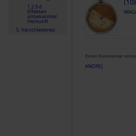
(10
1.2.9.6
Effekten
WAGA
unbekannter
Herkunft
5. Verschiedenes
Einen Kommentar schr
ANDREJ