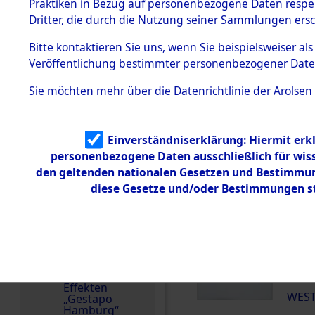
dem KZ
Praktiken in Bezug auf personenbezogene Daten respekt
Land
Dachau
Dritter, die durch die Nutzung seiner Sammlungen ers
Deutschland
1.2.9.2
Effekten aus
Bitte
kontaktieren
Sie uns, wenn Sie beispielsweiser a
Weitere Angaben
dem KZ
Veröffentlichung bestimmter personenbezogener Date
Dachau,
Die Personalien des 
Bayerisches
wurden nach der ursp
Landesentsch
Sie möchten mehr über die Datenrichtlinie der Arolsen
ädigungsamt
Inventarisierung und 
Nachforschungen ermi
1.2.9.3
Effekten aus
Einverständniserklärung: Hiermit erkl
dem KZ
Häftlingsnummer
Neuengamm
personenbezogene Daten ausschließlich für wis
21341
e
den geltenden nationalen Gesetzen und Bestimmung
diese Gesetze und/oder Bestimmungen st
Dokument
e
DOKUMENTE
1.2.9.4
Effekten nicht
identifizierter
000
Eigentümer
(10
1.2.9.5
Effekten
WEST
„Gestapo
Hamburg“