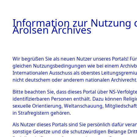
a
A
Information zur Nutzung d
Arolsen Archives
HOME
BESTANDSBESCHREIBUNG
PERSONEN
Wir begrüßen Sie als neuen Nutzer unseres Portals! Für
gleichen Nutzungsbedingungen wie bei einem Archivbe
Internationalen Ausschuss als oberstes Leitungsgremi
BESTÄNDE
4
Akten
fü
nicht deutschem oder anderem nationalen Archivrecht
WESTPHAL
1.
Bitte beachten Sie, dass dieses Portal über NS-Verfolgte
Inhaftierungsdoku
identifizierbaren Personen enthält. Dazu können Relig
mente
HEINRICH
sexuelle Orientierung, Weltanschauung, Mitgliedschaf
1.2.9 Beim ITS
in Strafregistern gehören.
verwahrte
Effekten
Als Nutzer dieses Portals sind Sie persönlich dafür vera
WESTPHAL, HEIN
1.2.9.1
sonstige Gesetze und die schutzwürdigen Belange Drit
Effekten aus