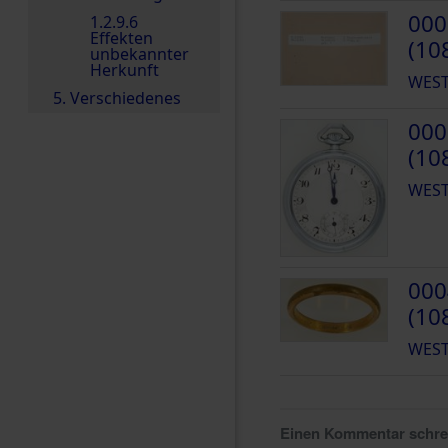
000
1.2.9.6
Effekten
(10
unbekannter
Herkunft
WEST
5. Verschiedenes
000
(10
WEST
000
(10
WEST
Einen Kommentar schr